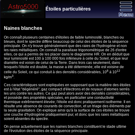
Étoiles particulières
Naines blanches
On connaît plusieurs centaines d'étoiles de faible luminosité, blanches ou
bleues, dont le spectre diffère beaucoup de celui des étoiles de la séquence
principale. On n'y trouve généralement que des raies de l'hydrogène et non
les raies métalliques. On connaît la parallaxe trigonométrique de 26 d'entre
elles, ce qui a permis de les placer dans le diagramme HR. On en déduit que
leur luminosité est 100 à 100 000 fois inférieure à celle du Soleil, et que leur
diamètre est voisin de celui de la Terre. Dans trois cas seulement, dans
lesquels l'étoile est double, la masse a été déterminée; elle est voisine de
8
12
celle du Soleil, ce qui conduit à des densités considérables, 10
à 10
3
kg/m
.
Ces caractéristiques sont expliquées en supposant que la matière des étoiles
est à l'état "dégénéré", gaz compact d'électrons et de noyaux d'atomes serrés
les uns contre les autres. Ce gaz peut alors avoir des densités considérables,
et possède des propriétés spéciales, en particulier une conductivité
thermique extrêmement élevée; l'étoile est donc pratiquement isotherme. Il en
résulte une absence de courants de convection, et un triage des éléments par
la seule gravitation. On explique ainsi qu'à la surface de ces étoiles se trouve
une couche d'hydrogène pratiquement pur, et donc que les raies métalliques
soient absentes du spectre.
On pense actuellement que les naines blanches constituent le stade ultime
de l'évolution des étoiles de la séquence principale.