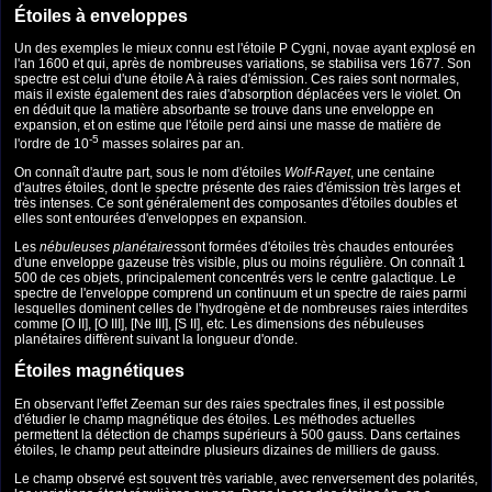
Étoiles à enveloppes
Un des exemples le mieux connu est l'étoile P Cygni, novae ayant explosé en
l'an 1600 et qui, après de nombreuses variations, se stabilisa vers 1677. Son
spectre est celui d'une étoile A à raies d'émission. Ces raies sont normales,
mais il existe également des raies d'absorption déplacées vers le violet. On
en déduit que la matière absorbante se trouve dans une enveloppe en
expansion, et on estime que l'étoile perd ainsi une masse de matière de
-5
l'ordre de 10
masses solaires par an.
On connaît d'autre part, sous le nom d'étoiles
Wolf-Rayet
, une centaine
d'autres étoiles, dont le spectre présente des raies d'émission très larges et
très intenses. Ce sont généralement des composantes d'étoiles doubles et
elles sont entourées d'enveloppes en expansion.
Les
nébuleuses planétaires
sont formées d'étoiles très chaudes entourées
d'une enveloppe gazeuse très visible, plus ou moins régulière. On connaît 1
500 de ces objets, principalement concentrés vers le centre galactique. Le
spectre de l'enveloppe comprend un continuum et un spectre de raies parmi
lesquelles dominent celles de l'hydrogène et de nombreuses raies interdites
comme [O II], [O III], [Ne III], [S II], etc. Les dimensions des nébuleuses
planétaires diffèrent suivant la longueur d'onde.
Étoiles magnétiques
En observant l'effet Zeeman sur des raies spectrales fines, il est possible
d'étudier le champ magnétique des étoiles. Les méthodes actuelles
permettent la détection de champs supérieurs à 500 gauss. Dans certaines
étoiles, le champ peut atteindre plusieurs dizaines de milliers de gauss.
Le champ observé est souvent très variable, avec renversement des polarités,