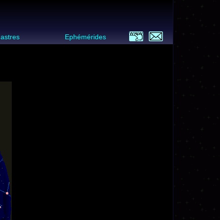
 astres
Ephémérides