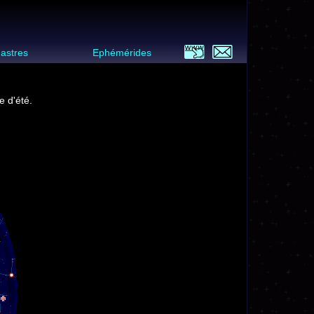
 astres
Ephémérides
e d'été.