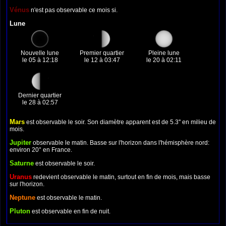
Vénus
n'est pas observable ce mois si.
Lune
Nouvelle lune
Premier quartier
Pleine lune
le 05 à 12:18
le 12 à 03:47
le 20 à 02:11
Dernier quartier
le 28 à 02:57
Mars
est observable le soir. Son diamètre apparent est de 5.3'' en milieu de
mois.
Jupiter
observable le matin. Basse sur l'horizon dans l'hémisphère nord:
environ 20° en France.
Saturne
est observable le soir.
Uranus
redevient observable le matin, surtout en fin de mois, mais basse
sur l'horizon.
Neptune
est observable le matin.
Pluton
est observable en fin de nuit.