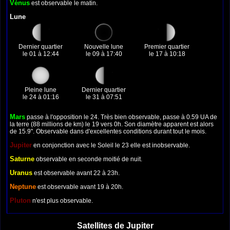
Vénus
est observable le matin.
Lune
Dernier quartier
Nouvelle lune
Premier quartier
le 01 à 12:44
le 09 à 17:40
le 17 à 10:18
Pleine lune
Dernier quartier
le 24 à 01:16
le 31 à 07:51
Mars
passe à l'opposition le 24. Très bien observable, passe à 0.59 UA de
la terre (88 millions de km) le 19 vers 0h. Son diamètre apparent est alors
de 15.9''. Observable dans d'excellentes conditions durant tout le mois.
Jupiter
en conjonction avec le Soleil le 23 elle est inobservable.
Saturne
observable en seconde moitié de nuit.
Uranus
est observable avant 22 à 23h.
Neptune
est observable avant 19 à 20h.
Pluton
n'est plus observable.
Satellites de Jupiter