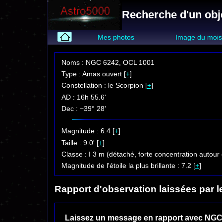
Recherche d'un obj
Mes photos
Image du moi
Noms : NGC 6242, OCL 1001
Type : Amas ouvert [
+
]
Constellation : le Scorpion [
+
]
AD : 16h 55.6'
Dec : −39° 28'
Magnitude : 6.4 [
+
]
Taille : 9.0' [
+
]
Classe : I 3 m (détaché, forte concentration autour 
Magnitude de l'étoile la plus brillante : 7.2 [
+
]
Rapport d'observation laissées par l
Laissez un message en rapport avec NGC