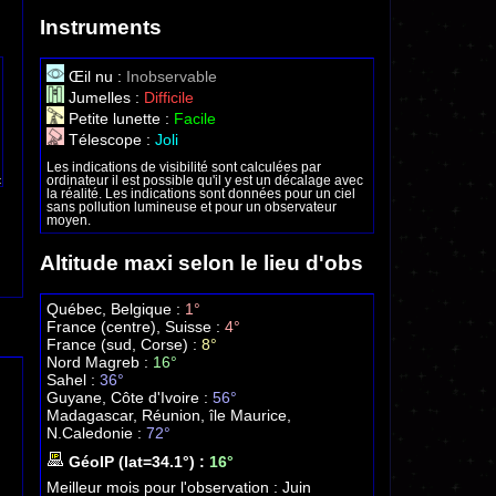
Instruments
Œil nu :
Inobservable
Jumelles :
Difficile
Petite lunette :
Facile
Télescope :
Joli
Les indications de visibilité sont calculées par
ordinateur il est possible qu'il y est un décalage avec
la réalité. Les indications sont données pour un ciel
sans pollution lumineuse et pour un observateur
moyen.
Altitude maxi selon le lieu d'obs
Québec, Belgique :
1°
France (centre), Suisse :
4°
France (sud, Corse) :
8°
Nord Magreb :
16°
Sahel :
36°
Guyane, Côte d'Ivoire :
56°
Madagascar, Réunion, île Maurice,
N.Caledonie :
72°
GéoIP (lat=34.1°) :
16°
Meilleur mois pour l'observation :
Juin