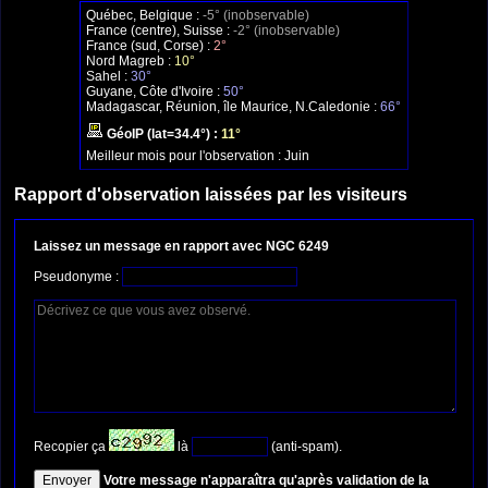
Québec, Belgique :
-5° (inobservable)
France (centre), Suisse :
-2° (inobservable)
France (sud, Corse) :
2°
Nord Magreb :
10°
Sahel :
30°
Guyane, Côte d'Ivoire :
50°
Madagascar, Réunion, île Maurice, N.Caledonie :
66°
GéoIP (lat=34.4°) :
11°
Meilleur mois pour l'observation :
Juin
Rapport d'observation laissées par les visiteurs
Laissez un message en rapport avec NGC 6249
Pseudonyme :
Recopier ça
là
(anti-spam).
Votre message n'apparaîtra qu'après validation de la