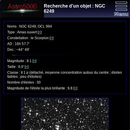
Recherche d'un objet : NGC
6249
Noms : NGC 6249, OCL 994
Type : Amas ouvert [
+
]
Constellation : le Scorpion [
+
]
AD : 16h 57.7'
Dec : −44° 49'
Magnitude : 8.1 [
+
]
Taille : 6.0' [
+
]
Classe : II 1 p (détaché, moyenne concentration autour du centre ; étoiles
faibles ; peu d'étoiles)
Nombre d'étoiles : 30
Magnitude de l'étoile la plus brillante : 9.8 [
+
]