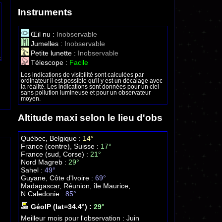
Instruments
Œil nu :
Inobservable
Jumelles :
Inobservable
Petite lunette :
Inobservable
Télescope :
Facile
Les indications de visibilité sont calculées par
ordinateur il est possible qu'il y est un décalage avec
la réalité. Les indications sont données pour un ciel
sans pollution lumineuse et pour un observateur
moyen.
Altitude maxi selon le lieu d'obs
Québec, Belgique :
14°
France (centre), Suisse :
17°
France (sud, Corse) :
21°
Nord Magreb :
29°
Sahel :
49°
Guyane, Côte d'Ivoire :
69°
Madagascar, Réunion, île Maurice,
N.Caledonie :
85°
GéoIP (lat=34.4°) :
29°
Meilleur mois pour l'observation :
Juin