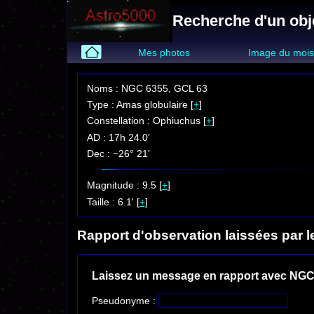
Recherche d'un obj
Mes photos
Image du moi
Noms : NGC 6355, GCL 63
Type : Amas globulaire [
+
]
Constellation : Ophiuchus [
+
]
AD : 17h 24.0'
Dec : −26° 21'
Magnitude : 9.5 [
+
]
Taille : 6.1' [
+
]
Rapport d'observation laissées par l
Laissez un message en rapport avec NGC
Pseudonyme :