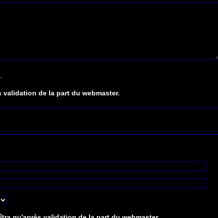
.
 validation de la part du webmaster.
tra qu'après validation de la part du webmaster.