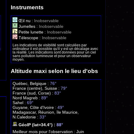
Instruments
Œil nu :
Inobservable
Jumelles :
Inobservable
Petite lunette :
Inobservable
Télescope :
Inobservable
Les indications de visibilité sont calculées par
ordinateur il est possible qu'il y est un décalage avec
la réalité. Les indications sont données pour un ciel
sans pollution lumineuse et pour un observateur
moyen.
Altitude maxi selon le lieu d'obs
Québec, Belgique :
76°
France (centre), Suisse :
79°
France (sud, Corse) :
83°
Nord Magreb :
89°
Sahel :
69°
Guyane, Côte d'Ivoire :
49°
Madagascar, Réunion, île Maurice,
N.Caledonie :
33°
GéoIP (lat=34.4°) :
88°
Meilleur mois pour l'observation :
Juin