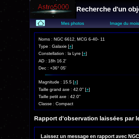
Recherche d'un obj
Mes photos
Image du moi
Noms : NGC 6612, MCG 6-40- 11
Type : Galaxie [
+
]
Constellation : la Lyre [
+
]
AD : 18h 16.2'
Dec : +36° 05'
Magnitude : 15.5 [
+
]
Taille grand axe : 42.0'' [
+
]
Taille petit axe : 42.0''
Classe : Compact
Rapport d'observation laissées par l
Laissez un message en rapport avec NGC