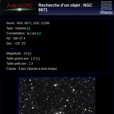
Recherche d'un objet : NGC
6671
Noms : NGC 6671, UGC 11299
Type : Galaxie [
+
]
Constellation : la Lyre [
+
]
AD : 18h 37.4'
Dec : +26° 25'
Magnitude : 14 [
+
]
Taille grand axe : 1.5' [
+
]
Taille petit axe : 1.3'
Classe : S pec (Spirale à bras longs)