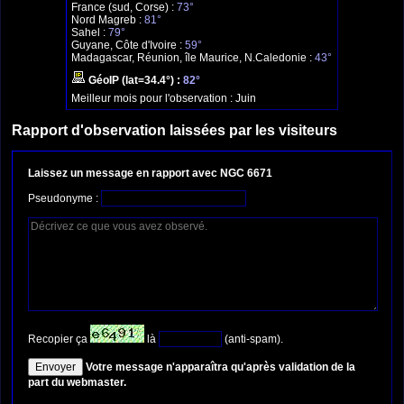
France (sud, Corse) :
73°
Nord Magreb :
81°
Sahel :
79°
Guyane, Côte d'Ivoire :
59°
Madagascar, Réunion, île Maurice, N.Caledonie :
43°
GéoIP (lat=34.4°) :
82°
Meilleur mois pour l'observation :
Juin
Rapport d'observation laissées par les visiteurs
Laissez un message en rapport avec NGC 6671
Pseudonyme :
Recopier ça
là
(anti-spam).
Votre message n'apparaîtra qu'après validation de la
part du webmaster.