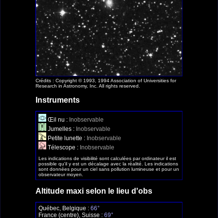
Crédits : Copyright © 1993, 1994 Association of Universities for
Research in Astronomy, Inc. All rights reserved.
Instruments
Œil nu :
Inobservable
Jumelles :
Inobservable
Petite lunette :
Inobservable
Télescope :
Inobservable
Les indications de visibilité sont calculées par ordinateur il est
possible qu'il y est un décalage avec la réalité. Les indications
sont données pour un ciel sans pollution lumineuse et pour un
observateur moyen.
Altitude maxi selon le lieu d'obs
Québec, Belgique :
66°
France (centre), Suisse :
69°