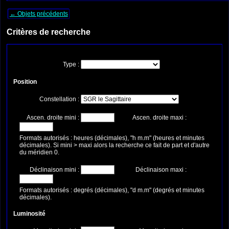
← Objets précédents
Critères de recherche
Type :
Position
Constellation :
Ascen. droite mini :
Ascen. droite maxi :
Formats autorisés : heures (décimales), "h m.m" (heures et minutes
décimales). Si mini > maxi alors la recherche ce fait de part et d'autre
du méridien 0.
Déclinaison mini :
Déclinaison maxi :
Formats autorisés : degrés (décimales), "d m.m" (degrés et minutes
décimales).
Luminosité