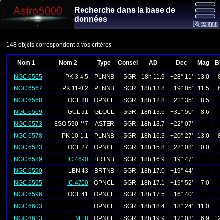
Recherche dans la base de
données
148 objets correspondent à vos critères
Nom 1
Nom 2
Type
Consel
AD
Dec
Mag
Br
NGC 6565
PK 3-4.5
PLNNB
SGR
18h 11.9'
−28° 11'
13.0
NGC 6567
PK 11-0.2
PLNNB
SGR
18h 13.8'
−19° 05'
11.5
NGC 6568
OCL 28
OPNCL
SGR
18h 12.8'
−21° 35'
8.5
NGC 6569
GCL 91
GLOCL
SGR
18h 13.6'
−31° 50'
8.6
NGC 6573
ESO 590-**7
ASTER
SGR
18h 13.7'
−22° 07'
NGC 6578
PK 10-1.1
PLNNB
SGR
18h 16.3'
−20° 27'
13.0
NGC 6583
OCL 27
OPNCL
SGR
18h 15.8'
−22° 08'
10.0
NGC 6589
IC 4690
BRTNB
SGR
18h 16.9'
−19° 47'
NGC 6590
LBN 43
BRTNB
SGR
18h 17.0'
−19° 44'
NGC 6595
IC 4700
OPNCL
SGR
18h 17.1'
−19° 52'
7.0
NGC 6596
OCL 41
OPNCL
SGR
18h 17.5'
−16° 40'
NGC 6603
OPNCL
SGR
18h 18.4'
−18° 24'
11.0
NGC 6613
M 18
OPNCL
SGR
18h 19.9'
−17° 08'
6.9
12