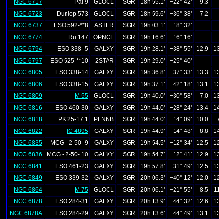
NGC 6717
Pal 9
GLOCL
SGR
18h 55.1'
−22° 42'
9.3
NGC 6723
Dunlop 573
GLOCL
SGR
18h 59.6'
−36° 38'
7.2
NGC 6737
ESO 592-**8
ASTER
SGR
19h 03.1'
−18° 32'
NGC 6774
Ru 147
OPNCL
SGR
19h 16.6'
−16° 16'
NGC 6794
ESO 338- 5
GALXY
SGR
19h 28.1'
−38° 55'
12.9
13
NGC 6797
ESO 525-**10
2STAR
SGR
19h 29.0'
−25° 40'
NGC 6805
ESO 338-14
GALXY
SGR
19h 36.8'
−37° 33'
13.3
13
NGC 6806
ESO 338-15
GALXY
SGR
19h 37.1'
−42° 18'
13.1
13
NGC 6809
M 55
GLOCL
SGR
19h 40.0'
−30° 58'
7.0
13
NGC 6816
ESO 460-30
GALXY
SGR
19h 44.0'
−28° 24'
13.4
14
NGC 6818
PK 25-17.1
PLNNB
SGR
19h 44.0'
−14° 09'
10.0
NGC 6822
IC 4895
GALXY
SGR
19h 44.9'
−14° 48'
8.8
14
NGC 6835
MCG - 2-50- 9
GALXY
SGR
19h 54.5'
−12° 34'
12.5
12
NGC 6836
MCG - 2-50- 10
GALXY
SGR
19h 54.7'
−12° 41'
12.9
13
NGC 6841
ESO 461-23
GALXY
SGR
19h 57.8'
−31° 49'
12.5
13
NGC 6849
ESO 339-32
GALXY
SGR
20h 06.3'
−40° 12'
12.0
12
NGC 6864
M 75
GLOCL
SGR
20h 06.1'
−21° 55'
8.5
1
NGC 6878
ESO 284-31
GALXY
SGR
20h 13.9'
−44° 32'
12.6
13
NGC 6878A
ESO 284-29
GALXY
SGR
20h 13.6'
−44° 49'
13.1
13