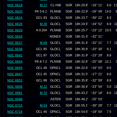
NGC 6618
M 17
CL+NB
SGR
18h 20.8'
−16° 11'
6.0
13
NGC 6620
PK 5-6.1
PLNNB
SGR
18h 22.9'
−26° 49'
14.0
NGC 6624
GCL 93
GLOCL
SGR
18h 23.7'
−30° 22'
8.3
NGC 6626
M 28
GLOCL
SGR
18h 24.5'
−24° 52'
6.9
1
NGC 6629
H II 204
PLNNB
SGR
18h 25.7'
−23° 12'
10.5
NGC 6634
NONEX
SGR
18h 31.4'
−32° 21'
NGC 6637
M 69
GLOCL
SGR
18h 31.4'
−32° 21'
7.7
1
NGC 6638
GCL 95
GLOCL
SGR
18h 30.9'
−25° 30'
9.1
NGC 6642
GCL 97
GLOCL
SGR
18h 31.9'
−23° 29'
8.8
NGC 6644
PK 8-7.2
PLNNB
SGR
18h 32.6'
−25° 08'
12.1
NGC 6645
OCL 48
OPNCL
SGR
18h 32.6'
−16° 53'
8.5
NGC 6647
OCL 45
OPNCL
SGR
18h 31.5'
−17° 21'
8.0
NGC 6652
GCL 98
GLOCL
SGR
18h 35.8'
−32° 59'
8.9
NGC 6656
M 22
GLOCL
SGR
18h 36.4'
−23° 54'
5.0
1
NGC 6681
M 70
GLOCL
SGR
18h 43.2'
−32° 18'
8.0
1
NGC 6698
ASTER
SGR
18h 48.2'
−25° 53'
NGC 6715
M 54
GLOCL
SGR
18h 55.1'
−30° 29'
7.7
1
NGC 6716
OCL 46
OPNCL
SGR
18h 54.6'
−19° 54'
7.5