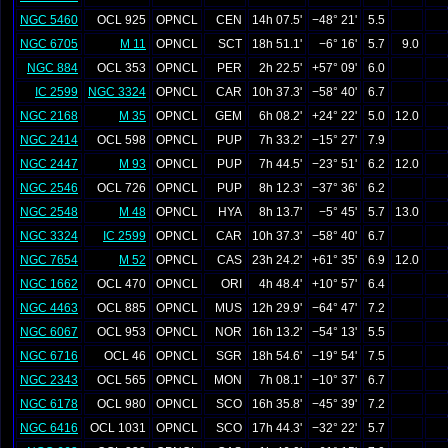
NGC 5460
OCL 925
OPNCL
CEN
14h 07.5'
−48° 21'
5.5
NGC 6705
M 11
OPNCL
SCT
18h 51.1'
−6° 16'
5.7
9.0
NGC 884
OCL 353
OPNCL
PER
2h 22.5'
+57° 09'
6.0
IC 2599
NGC 3324
OPNCL
CAR
10h 37.3'
−58° 40'
6.7
NGC 2168
M 35
OPNCL
GEM
6h 08.2'
+24° 22'
5.0
12.0
NGC 2414
OCL 598
OPNCL
PUP
7h 33.2'
−15° 27'
7.9
NGC 2447
M 93
OPNCL
PUP
7h 44.5'
−23° 51'
6.2
12.0
NGC 2546
OCL 726
OPNCL
PUP
8h 12.3'
−37° 36'
6.2
NGC 2548
M 48
OPNCL
HYA
8h 13.7'
−5° 45'
5.7
13.0
NGC 3324
IC 2599
OPNCL
CAR
10h 37.3'
−58° 40'
6.7
NGC 7654
M 52
OPNCL
CAS
23h 24.2'
+61° 35'
6.9
12.0
NGC 1662
OCL 470
OPNCL
ORI
4h 48.4'
+10° 57'
6.4
NGC 4463
OCL 885
OPNCL
MUS
12h 29.9'
−64° 47'
7.2
NGC 6067
OCL 953
OPNCL
NOR
16h 13.2'
−54° 13'
5.5
NGC 6716
OCL 46
OPNCL
SGR
18h 54.6'
−19° 54'
7.5
NGC 2343
OCL 565
OPNCL
MON
7h 08.1'
−10° 37'
6.7
NGC 6178
OCL 980
OPNCL
SCO
16h 35.8'
−45° 39'
7.2
NGC 6416
OCL 1031
OPNCL
SCO
17h 44.3'
−32° 22'
5.7