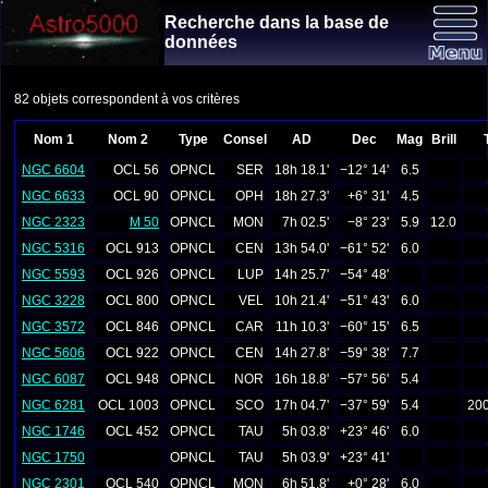
Recherche dans la base de
données
82 objets correspondent à vos critères
Nom 1
Nom 2
Type
Consel
AD
Dec
Mag
Brill
NGC 6604
OCL 56
OPNCL
SER
18h 18.1'
−12° 14'
6.5
NGC 6633
OCL 90
OPNCL
OPH
18h 27.3'
+6° 31'
4.5
NGC 2323
M 50
OPNCL
MON
7h 02.5'
−8° 23'
5.9
12.0
NGC 5316
OCL 913
OPNCL
CEN
13h 54.0'
−61° 52'
6.0
NGC 5593
OCL 926
OPNCL
LUP
14h 25.7'
−54° 48'
NGC 3228
OCL 800
OPNCL
VEL
10h 21.4'
−51° 43'
6.0
NGC 3572
OCL 846
OPNCL
CAR
11h 10.3'
−60° 15'
6.5
NGC 5606
OCL 922
OPNCL
CEN
14h 27.8'
−59° 38'
7.7
NGC 6087
OCL 948
OPNCL
NOR
16h 18.8'
−57° 56'
5.4
NGC 6281
OCL 1003
OPNCL
SCO
17h 04.7'
−37° 59'
5.4
200
NGC 1746
OCL 452
OPNCL
TAU
5h 03.8'
+23° 46'
6.0
NGC 1750
OPNCL
TAU
5h 03.9'
+23° 41'
NGC 2301
OCL 540
OPNCL
MON
6h 51.8'
+0° 28'
6.0