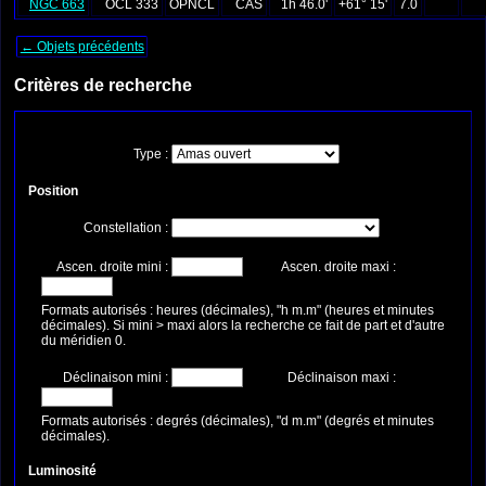
NGC 663
OCL 333
OPNCL
CAS
1h 46.0'
+61° 15'
7.0
← Objets précédents
Critères de recherche
Type :
Position
Constellation :
Ascen. droite mini :
Ascen. droite maxi :
Formats autorisés : heures (décimales), "h m.m" (heures et minutes
décimales). Si mini > maxi alors la recherche ce fait de part et d'autre
du méridien 0.
Déclinaison mini :
Déclinaison maxi :
Formats autorisés : degrés (décimales), "d m.m" (degrés et minutes
décimales).
Luminosité