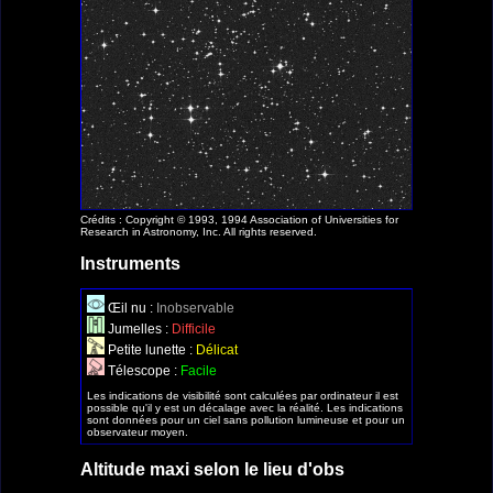
Crédits : Copyright © 1993, 1994 Association of Universities for
Research in Astronomy, Inc. All rights reserved.
Instruments
Œil nu :
Inobservable
Jumelles :
Difficile
Petite lunette :
Délicat
Télescope :
Facile
Les indications de visibilité sont calculées par ordinateur il est
possible qu'il y est un décalage avec la réalité. Les indications
sont données pour un ciel sans pollution lumineuse et pour un
observateur moyen.
Altitude maxi selon le lieu d'obs