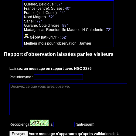
Québec, Belgique :
37°
France (centre), Suisse :
40°
France (sud, Corse) :
44°
Nord Magreb :
52°
Sahel :
72°
Guyane, Côte d'Ivoire :
88°
Madagascar, Réunion, île Maurice, N.Caledonie :
72°
GéoIP (lat=34.4°) :
52°
Meilleur mois pour l'observation :
Janvier
Rapport d'observation laissées par les visiteurs
Laissez un message en rapport avec NGC 2286
Pseudonyme :
Recopier ça
là
(anti-spam).
Votre message n'apparaîtra qu'après validation de la