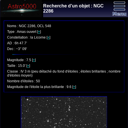
Recherche d'un objet : NGC
2286
Noms : NGC 2286, OCL 548
Type : Amas ouvert [
+
]
Constellation : la Licorne [
+
]
AD : 6h 47.7'
Dec : −3° 09'
Magnitude : 7.5 [
+
]
Taille : 15.0' [
+
]
Classe : IV 3 m (peu détaché du fond d'étoiles ; étoiles brillantes ; nombre
d'étoiles moyen)
Nombre d'étoiles : 50
Magnitude de l'étoile la plus brillante : 9.6 [
+
]