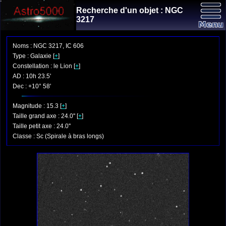
Recherche d'un objet : NGC
3217
Noms : NGC 3217, IC 606
Type : Galaxie [
+
]
Constellation : le Lion [
+
]
AD : 10h 23.5'
Dec : +10° 58'
Magnitude : 15.3 [
+
]
Taille grand axe : 24.0'' [
+
]
Taille petit axe : 24.0''
Classe : Sc (Spirale à bras longs)