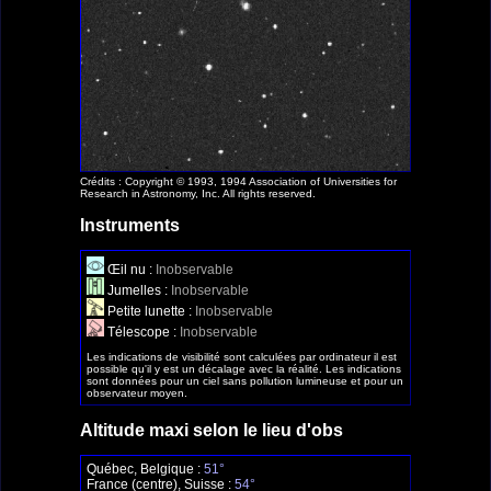
Crédits : Copyright © 1993, 1994 Association of Universities for
Research in Astronomy, Inc. All rights reserved.
Instruments
Œil nu :
Inobservable
Jumelles :
Inobservable
Petite lunette :
Inobservable
Télescope :
Inobservable
Les indications de visibilité sont calculées par ordinateur il est
possible qu'il y est un décalage avec la réalité. Les indications
sont données pour un ciel sans pollution lumineuse et pour un
observateur moyen.
Altitude maxi selon le lieu d'obs
Québec, Belgique :
51°
France (centre), Suisse :
54°