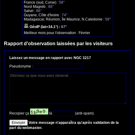
France (sud, Corse) :
58°
Nord Magreb :
66°
Sahel :
86°
Guyane, Côte d'Ivoire :
74°
Madagascar, Réunion, île Maurice, N.Caledonie :
58°
GéoIP (lat=34.1°) :
67°
Meilleur mois pour l'observation :
Février
Rapport d'observation laissées par les visiteurs
Laissez un message en rapport avec NGC 3217
Pseudonyme :
Recopier ça
là
(anti-spam).
Votre message n'apparaîtra qu'après validation de la
part du webmaster.