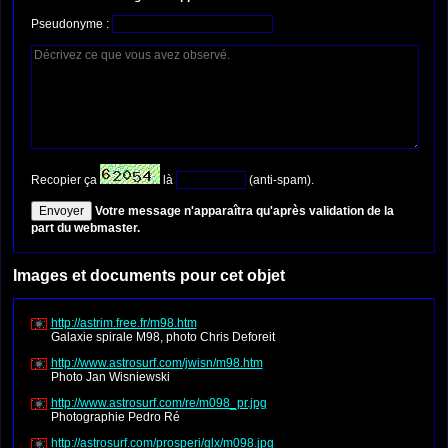
Pseudonyme :
Recopier ça
là
(anti-spam).
Votre message n'apparaîtra qu'après validation de la
part du webmaster.
Images et documents pour cet objet
http://astrim.free.fr/m98.htm
Galaxie spirale M98, photo Chris Deforeit
http://www.astrosurf.com/jwisn/m98.htm
Photo Jan Wisniewski
http://www.astrosurf.com/re/m098_pr.jpg
Photographie Pedro Ré
http://astrosurf.com/prosperi/glx/m098.jpg