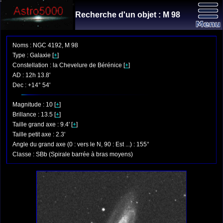
Recherche d'un objet : M 98
Noms : NGC 4192, M 98
Type : Galaxie [
+
]
Constellation : la Chevelure de Bérénice [
+
]
AD : 12h 13.8'
Dec : +14° 54'
Magnitude : 10 [
+
]
Brillance : 13.5 [
+
]
Taille grand axe : 9.4' [
+
]
Taille petit axe : 2.3'
Angle du grand axe (0 : vers le N, 90 : Est ...) : 155°
Classe : SBb (Spirale barrée à bras moyens)