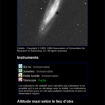
Crédits : Copyright © 1993, 1994 Association of Universities for
Research in Astronomy, Inc. All rights reserved.
Instruments
Œil nu :
Inobservable
Jumelles :
Inobservable
Petite lunette :
Inobservable
Télescope :
Facile
Les indications de visibilité sont calculées par ordinateur il est
possible qu'il y est un décalage avec la réalité. Les indications
sont données pour un ciel sans pollution lumineuse et pour un
observateur moyen.
Altitude maxi selon le lieu d'obs