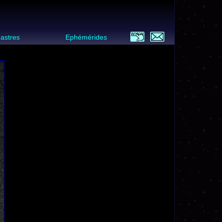
 astres
Ephémérides