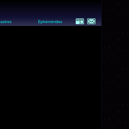
 astres
Ephémérides