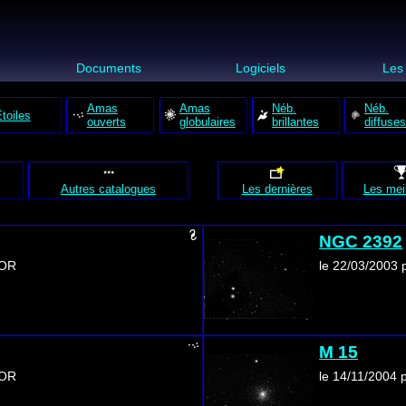
s
Documents
Logiciels
Les
Amas
Amas
Néb.
Néb.
toiles
ouverts
globulaires
brillantes
diffuse
Autres catalogues
Les dernières
Les mei
NGC 2392
IOR
le 22/03/2003
M 15
IOR
le 14/11/2004