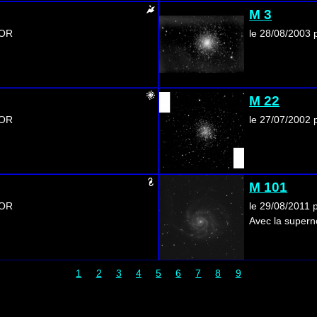
M 3
IOR
le 28/08/2003
M 22
IOR
le 27/07/2002
M 101
IOR
le 29/08/2011
Avec la supern
1
2
3
4
5
6
7
8
9