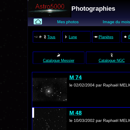
Photographies
Mes photos
Image du moi
Tous
Lune
Planètes
É
Catalogue Messier
Catalogue NGC
M 74
le 02/02/2004 par Raphaël MEL
M 48
le 10/03/2002 par Raphaël MEL