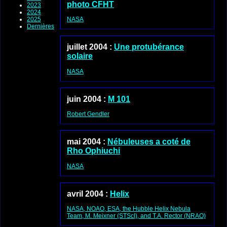
photo CFHT
2023
2024
2025
NASA
Dernières
juillet 2004 :
Une protubérance
solaire
NASA
juin 2004 :
M 101
Robert Gendler
mai 2004 :
Nébuleuses a coté de
Rho Ophiuchi
NASA
avril 2004 :
Helix
NASA, NOAO, ESA, the Hubble Helix Nebula
Team, M. Meixner (STScI), and T.A. Rector (NRAO)