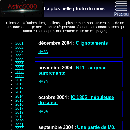
La plus belle photo du mois
(Liens vers d'autres sites, les liens les plus anciens sont susceptibles de ne
plus fonctionner, je décline toute résponsabilité quand aux modifications qui
aurait eu lieu depuis ma dernière visite de ces pages)
décembre 2004 :
Clignotements
2001
2002
2003
NASA
2004
2005
2006
novembre 2004 :
N11 : surprise
2007
2008
surprenante
2009
2010
NASA
2011
2012
2013
2014
octobre 2004 :
IC 1805 : nébuleuse
2015
du coeur
2016
2017
NASA
2018
2019
2020
2021
septembre 2004 :
Une partie de M8,
2022