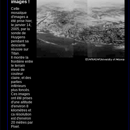
images !
Cette
mosaïque
d'images a
été prise hier,
le janvier 14,
2005, par la
sonde de
Huygens
pendant sa
descente
réussie sur
Titan.
Il montre la
frontière entre
le terrain
élevé de
couleur
claire, et des
parties
inférieurs
plus foncés.
Ces images
ont été prises
d'une altitude
d'environ 8
kilomètres et
ca résolution
est d'environ
20 mètres par
Pixel.