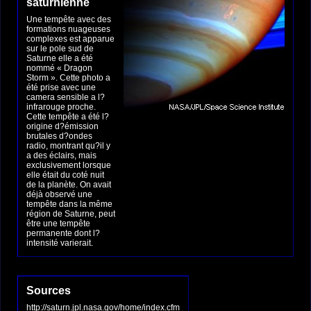
saturnienne
Une tempête avec des
formations nuageuses
complexes est apparue
sur le pole sud de
Saturne elle a été
nommé « Dragon
Storm ». Cette photo a
été prise avec une
camera sensible a l?
infrarouge proche.
Cette tempête a été l?
origine d?émission
brutales d?ondes
radio, montrant qu?il y
a des éclairs, mais
exclusivement lorsque
elle était du coté nuit
de la planète. On avait
déjà observé une
tempête dans la même
région de Saturne, peut
être une tempête
permanente dont l?
intensité varierait.
Sources
http://saturn.jpl.nasa.gov/home/index.cfm