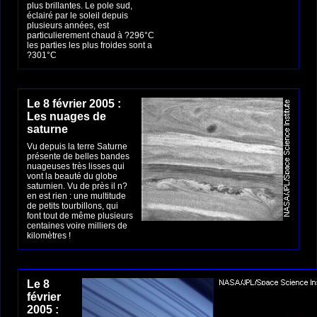
plus brillantes. Le pole sud,
éclairé par le soleil depuis
plusieurs années, est
particulierement chaud à ?296°C
les parties les plus froides sont a
?301°C
Le 8 février 2005 :
Les nuages de
saturne
Vu depuis la terre Saturne
présente de belles bandes
nuageuses très lisses qui
vont la beauté du globe
saturnien. Vu de près il n?
en est rien : une multitude
de petits tourbillons, qui
font tout de même plusieurs
centaines voire milliers de
kilomètres !
Le 8
février
2005 :