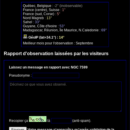
Québec, Belgique :
-2° (inobservable)
France (centre), Suisse :
1°
France (sud, Corse) :
5°
Nord Magreb :
13°
Sahel :
33°
Guyane, Côte d'Ivoire :
53°
Madagascar, Réunion, île Maurice, N.Caledonie :
69°
GéoIP (lat=34.1°) :
14°
Meilleur mois pour l'observation :
Septembre
Rapport d'observation laissées par les visiteurs
Laissez un message en rapport avec NGC 7599
Pseudonyme :
Recopier ça
là
(anti-spam).
Votre message n'apparaîtra qu'après validation de la