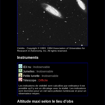
Crédits : Copyright © 1993, 1994 Association of Universities for
Research in Astronomy, Inc. All rights reserved.
Instruments
Œil nu :
Inobservable
Jumelles :
Inobservable
Petite lunette :
Inobservable
Télescope :
Difficile
Les indications de visibilité sont calculées par ordinateur il est
possible qu'il y est un décalage avec la réalité. Les indications
sont données pour un ciel sans pollution lumineuse et pour un
observateur moyen.
Altitude maxi selon le lieu d'obs