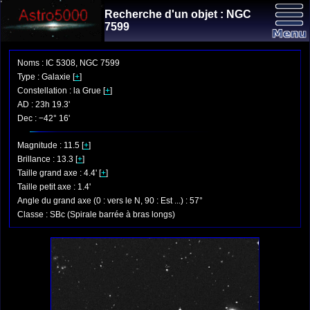
Recherche d'un objet : NGC
7599
Noms : IC 5308, NGC 7599
Type : Galaxie [
+
]
Constellation : la Grue [
+
]
AD : 23h 19.3'
Dec : −42° 16'
Magnitude : 11.5 [
+
]
Brillance : 13.3 [
+
]
Taille grand axe : 4.4' [
+
]
Taille petit axe : 1.4'
Angle du grand axe (0 : vers le N, 90 : Est ...) : 57°
Classe : SBc (Spirale barrée à bras longs)