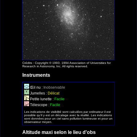
Crédits : Copyright © 1993, 1994 Association of Universities for
Research in Astronomy, Inc. All rights reserved.
Instruments
Œil nu :
Inobservable
Jumelles :
Délicat
Petite lunette :
Facile
Télescope :
Facile
Les indications de visibilité sont calculées par ordinateur il est
possible qu'il y est un décalage avec la réalité. Les indications
sont données pour un ciel sans pollution lumineuse et pour un
observateur moyen.
Altitude maxi selon le lieu d'obs