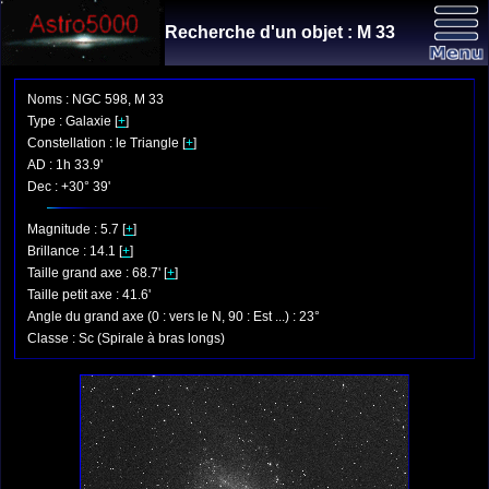
Recherche d'un objet : M 33
Noms : NGC 598, M 33
Type : Galaxie [
+
]
Constellation : le Triangle [
+
]
AD : 1h 33.9'
Dec : +30° 39'
Magnitude : 5.7 [
+
]
Brillance : 14.1 [
+
]
Taille grand axe : 68.7' [
+
]
Taille petit axe : 41.6'
Angle du grand axe (0 : vers le N, 90 : Est ...) : 23°
Classe : Sc (Spirale à bras longs)