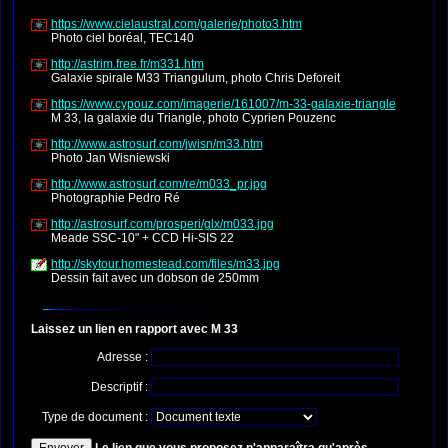
https://www.cielaustral.com/galerie/photo3.htm
Photo ciel boréal, TEC140
http://astrim.free.fr/m331.htm
Galaxie spirale M33 Triangulum, photo Chris Deforeit
https://www.cypouz.com/imagerie/161007/m-33-galaxie-triangle
M 33, la galaxie du Triangle, photo Cyprien Pouzenc
http://www.astrosurf.com/jwisn/m33.htm
Photo Jan Wisniewski
http://www.astrosurf.com/re/m033_pr.jpg
Photographie Pedro Ré
http://astrosurf.com/prosperi/glx/m033.jpg
Meade SSC-10" + CCD Hi-SIS 22
http://skytour.homestead.com/files/m33.jpg
Dessin fait avec un dobson de 250mm
Laissez un lien en rapport avec M 33
Adresse :
Descriptif :
Type de document :