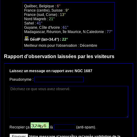
Québec, Belgique :
6°
France (centre), Suisse :
9°
France (sud, Corse) :
13°
Nord Magreb :
21°
Sahel :
41°
Guyane, Côte d'Ivoire :
61°
Madagascar, Réunion, île Maurice, N.Caledonie :
77°
GéoIP (lat=34.4°) :
22°
Meilleur mois pour l'observation :
Décembre
Rapport d'observation laissées par les visiteurs
Laissez un message en rapport avec NGC 1687
Pseudonyme :
Recopier ça
là
(anti-spam).
Votre message n'apparaîtra qu'après validation de la