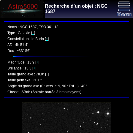
Recherche d'un objet : NGC
1687
Noms : NGC 1687, ESO 361-13
Type : Galaxie [
+
]
Constellation : le Burin [
+
]
AD : 4h 51.4'
Dec : −33° 56'
Magnitude : 13.9 [
+
]
Brillance : 13.3 [
+
]
Taille grand axe : 78.0'' [
+
]
Taille petit axe : 30.0''
Angle du grand axe (0 : vers le N, 90 : Est ...) : 40°
Classe : SBab (Spirale barrée à bras moyens)