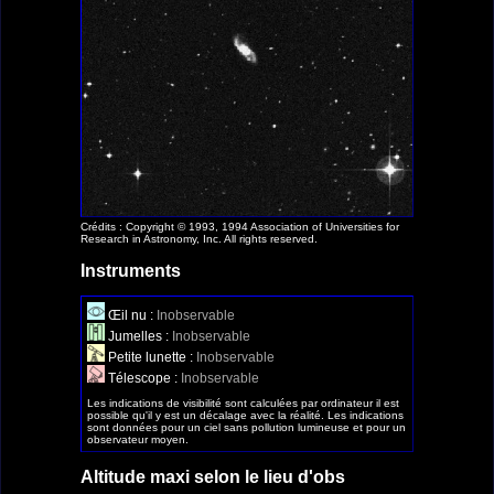
Crédits : Copyright © 1993, 1994 Association of Universities for
Research in Astronomy, Inc. All rights reserved.
Instruments
Œil nu :
Inobservable
Jumelles :
Inobservable
Petite lunette :
Inobservable
Télescope :
Inobservable
Les indications de visibilité sont calculées par ordinateur il est
possible qu'il y est un décalage avec la réalité. Les indications
sont données pour un ciel sans pollution lumineuse et pour un
observateur moyen.
Altitude maxi selon le lieu d'obs