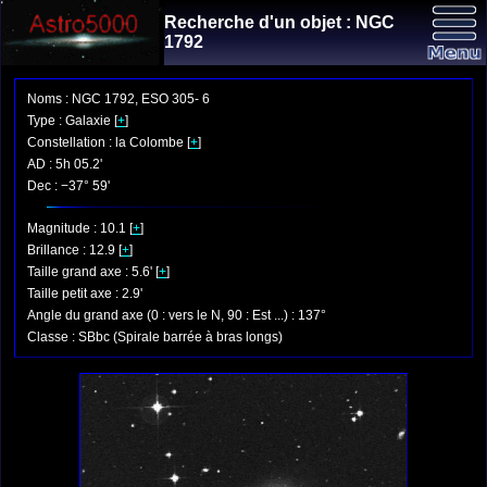
Recherche d'un objet : NGC
1792
Noms : NGC 1792, ESO 305- 6
Type : Galaxie [
+
]
Constellation : la Colombe [
+
]
AD : 5h 05.2'
Dec : −37° 59'
Magnitude : 10.1 [
+
]
Brillance : 12.9 [
+
]
Taille grand axe : 5.6' [
+
]
Taille petit axe : 2.9'
Angle du grand axe (0 : vers le N, 90 : Est ...) : 137°
Classe : SBbc (Spirale barrée à bras longs)