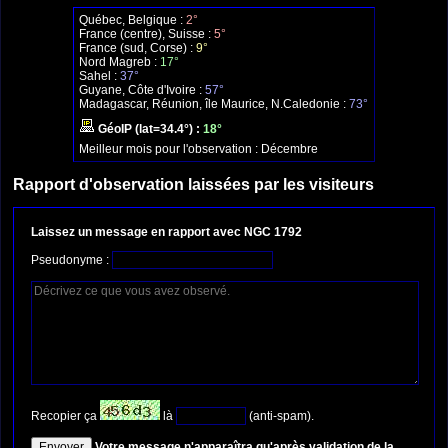
Québec, Belgique :
2°
France (centre), Suisse :
5°
France (sud, Corse) :
9°
Nord Magreb :
17°
Sahel :
37°
Guyane, Côte d'Ivoire :
57°
Madagascar, Réunion, île Maurice, N.Caledonie :
73°
GéoIP (lat=34.4°) :
18°
Meilleur mois pour l'observation :
Décembre
Rapport d'observation laissées par les visiteurs
Laissez un message en rapport avec NGC 1792
Pseudonyme :
Recopier ça
là
(anti-spam).
Votre message n'apparaîtra qu'après validation de la