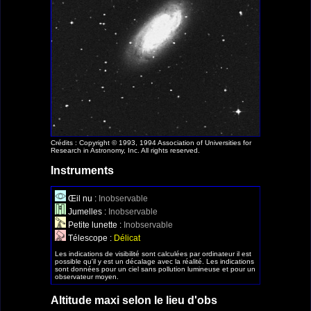
Crédits : Copyright © 1993, 1994 Association of Universities for
Research in Astronomy, Inc. All rights reserved.
Instruments
Œil nu :
Inobservable
Jumelles :
Inobservable
Petite lunette :
Inobservable
Télescope :
Délicat
Les indications de visibilité sont calculées par ordinateur il est
possible qu'il y est un décalage avec la réalité. Les indications
sont données pour un ciel sans pollution lumineuse et pour un
observateur moyen.
Altitude maxi selon le lieu d'obs