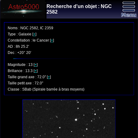
Recherche d'un objet : NGC
2582
Noms : NGC 2582, IC 2359
Type : Galaxie [
+
]
Constellation : le Cancer [
+
]
AD : 8h 25.2'
Dec : +20° 20'
Magnitude : 13 [
+
]
Brillance : 13.3 [
+
]
Taille grand axe : 72.0'' [
+
]
Taille petit axe : 72.0''
Classe : SBab (Spirale barrée à bras moyens)