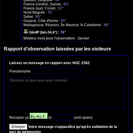
Québec, Belgique :
60°
France (centre), Suisse :
63°
France (sud, Corse) :
67°
Nord Magreb :
75°
Sahel :
85°
Guyane, Côte d'Ivoire :
65°
Madagascar, Réunion, île Maurice, N.Caledonie :
49°
GéoIP (lat=34.4°) :
76°
Meilleur mois pour l'observation :
Janvier
Rapport d'observation laissées par les visiteurs
Laissez un message en rapport avec NGC 2582
Pseudonyme :
Recopier ça
là
(anti-spam).
Votre message n'apparaîtra qu'après validation de la
part du webmaster.