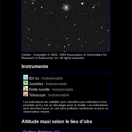
Crédits : Copyright © 1993, 1994 Association of Universities for
Research in Astronomy, Inc. All rights reserved.
Instruments
Œil nu :
Inobservable
Jumelles :
Inobservable
Petite lunette :
Inobservable
Télescope :
Inobservable
Les indications de visibilité sont calculées par ordinateur il est
possible qu'il y est un décalage avec la réalité. Les indications
sont données pour un ciel sans pollution lumineuse et pour un
observateur moyen.
Altitude maxi selon le lieu d'obs