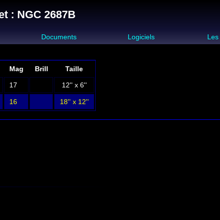
et : NGC 2687B
s
Documents
Logiciels
Les
Mag
Brill
Taille
17
12'' x 6''
16
18'' x 12''