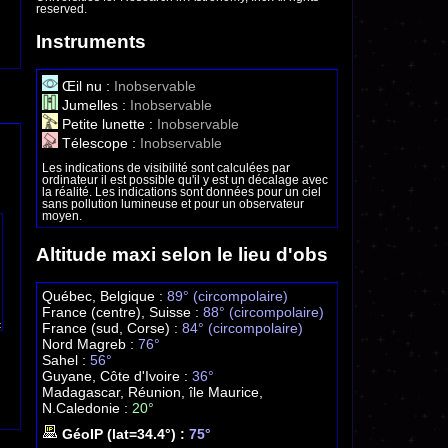
reserved.
Instruments
Œil nu :
Inobservable
Jumelles :
Inobservable
Petite lunette :
Inobservable
Télescope :
Inobservable
Les indications de visibilité sont calculées par
ordinateur il est possible qu'il y est un décalage avec
la réalité. Les indications sont données pour un ciel
sans pollution lumineuse et pour un observateur
moyen.
Altitude maxi selon le lieu d'obs
Québec, Belgique :
89° (circompolaire)
France (centre), Suisse :
88° (circompolaire)
France (sud, Corse) :
84° (circompolaire)
Nord Magreb :
76°
Sahel :
56°
Guyane, Côte d'Ivoire :
36°
Madagascar, Réunion, île Maurice,
N.Caledonie :
20°
GéoIP (lat=34.4°) :
75°