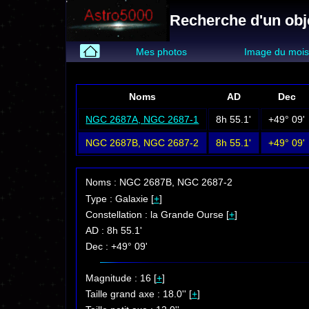
Recherche d'un obj
Mes photos
Image du moi
Noms
AD
Dec
NGC 2687A, NGC 2687-1
8h 55.1'
+49° 09'
NGC 2687B, NGC 2687-2
8h 55.1'
+49° 09'
Noms : NGC 2687B, NGC 2687-2
Type : Galaxie [
+
]
Constellation : la Grande Ourse [
+
]
AD : 8h 55.1'
Dec : +49° 09'
Magnitude : 16 [
+
]
Taille grand axe : 18.0'' [
+
]