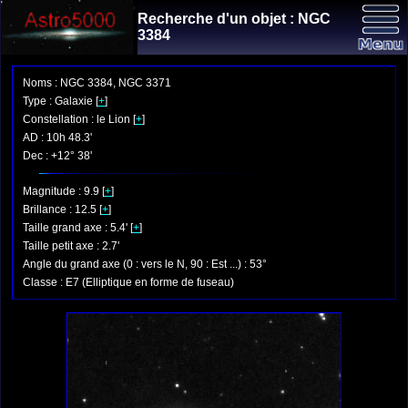
Recherche d'un objet : NGC
3384
Noms : NGC 3384, NGC 3371
Type : Galaxie [
+
]
Constellation : le Lion [
+
]
AD : 10h 48.3'
Dec : +12° 38'
Magnitude : 9.9 [
+
]
Brillance : 12.5 [
+
]
Taille grand axe : 5.4' [
+
]
Taille petit axe : 2.7'
Angle du grand axe (0 : vers le N, 90 : Est ...) : 53°
Classe : E7 (Elliptique en forme de fuseau)