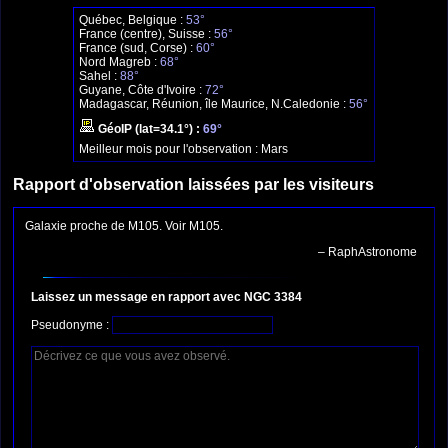
Québec, Belgique :
53°
France (centre), Suisse :
56°
France (sud, Corse) :
60°
Nord Magreb :
68°
Sahel :
88°
Guyane, Côte d'Ivoire :
72°
Madagascar, Réunion, île Maurice, N.Caledonie :
56°
GéoIP (lat=34.1°) :
69°
Meilleur mois pour l'observation :
Mars
Rapport d'observation laissées par les visiteurs
Galaxie proche de M105. Voir M105.
– RaphAstronome
Laissez un message en rapport avec NGC 3384
Pseudonyme :