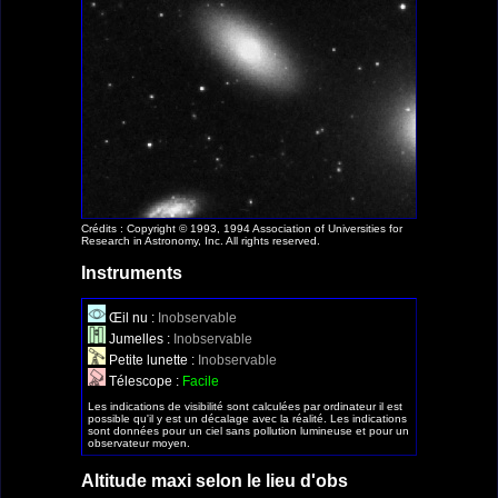
Crédits : Copyright © 1993, 1994 Association of Universities for
Research in Astronomy, Inc. All rights reserved.
Instruments
Œil nu :
Inobservable
Jumelles :
Inobservable
Petite lunette :
Inobservable
Télescope :
Facile
Les indications de visibilité sont calculées par ordinateur il est
possible qu'il y est un décalage avec la réalité. Les indications
sont données pour un ciel sans pollution lumineuse et pour un
observateur moyen.
Altitude maxi selon le lieu d'obs