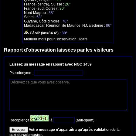
Québec, Belgique :
23°
France (centre), Suisse :
26°
France (sud, Corse) :
30°
Nord Magreb :
38°
Sahel :
58°
Guyane, Côte d'Ivoire :
78°
Madagascar, Réunion, île Maurice, N.Caledonie :
86°
GéoIP (lat=34.4°) :
39°
Meilleur mois pour l'observation :
Mars
Rapport d'observation laissées par les visiteurs
Laissez un message en rapport avec NGC 3459
Pseudonyme :
Recopier ça
là
(anti-spam).
Votre message n'apparaîtra qu'après validation de la
part du webmaster.