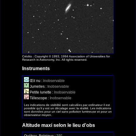
Crédits : Copyright © 1993, 1994 Association of Universities for
Research in Astronomy, Inc. All rights reserved.
Instruments
Œil nu :
Inobservable
Jumelles :
Inobservable
Petite lunette :
Inobservable
Télescope :
Inobservable
Les indications de visibilité sont calculées par ordinateur il est
possible qu'il y est un décalage avec la réalité. Les indications
sont données pour un ciel sans pollution lumineuse et pour un
observateur moyen.
Altitude maxi selon le lieu d'obs