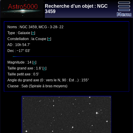
Recherche d'un objet : NGC
3459
Noms : NGC 3459, MCG - 3-28- 22
Type : Galaxie [
+
]
Constellation : la Coupe [
+
]
AD : 10h 54.7'
Dec : −17° 03'
Magnitude : 14 [
+
]
Taille grand axe : 1.6' [
+
]
Taille petit axe : 0.5'
Angle du grand axe (0 : vers le N, 90 : Est ...) : 155°
Classe : Sab (Spirale à bras moyens)