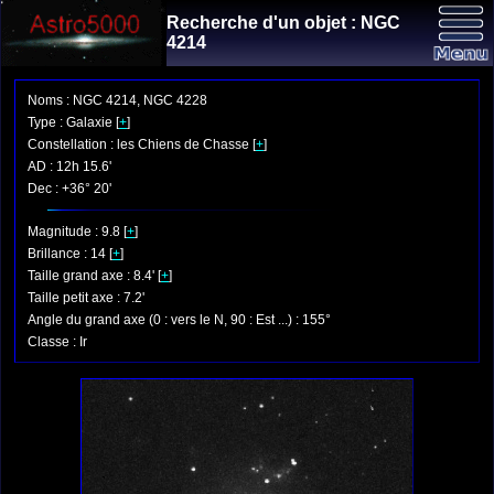
Recherche d'un objet : NGC
4214
Noms : NGC 4214, NGC 4228
Type : Galaxie [
+
]
Constellation : les Chiens de Chasse [
+
]
AD : 12h 15.6'
Dec : +36° 20'
Magnitude : 9.8 [
+
]
Brillance : 14 [
+
]
Taille grand axe : 8.4' [
+
]
Taille petit axe : 7.2'
Angle du grand axe (0 : vers le N, 90 : Est ...) : 155°
Classe : Ir