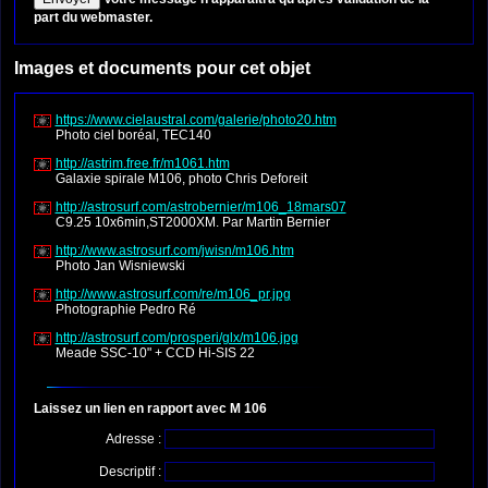
part du webmaster.
Images et documents pour cet objet
https://www.cielaustral.com/galerie/photo20.htm
Photo ciel boréal, TEC140
http://astrim.free.fr/m1061.htm
Galaxie spirale M106, photo Chris Deforeit
http://astrosurf.com/astrobernier/m106_18mars07
C9.25 10x6min,ST2000XM. Par Martin Bernier
http://www.astrosurf.com/jwisn/m106.htm
Photo Jan Wisniewski
http://www.astrosurf.com/re/m106_pr.jpg
Photographie Pedro Ré
http://astrosurf.com/prosperi/glx/m106.jpg
Meade SSC-10" + CCD Hi-SIS 22
Laissez un lien en rapport avec M 106
Adresse :
Descriptif :