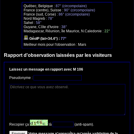
Québec, Belgique :
87° (circompolaire)
France (centre), Suisse :
90° (circompolaire)
France (sud, Corse) :
86° (circompolaire)
Nord Magreb :
78°
Sahel :
58°
Guyane, Côte d'Ivoire :
38°
Madagascar, Réunion, île Maurice, N.Caledonie :
22°
GéoIP (lat=34.4°) :
77°
Meilleur mois pour l'observation :
Mars
Rapport d'observation laissées par les visiteurs
Laissez un message en rapport avec M 106
Pseudonyme :
Recopier ça
là
(anti-spam).
Votre message n'apparaîtra qu'après validation de la