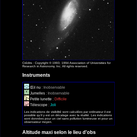
Crédits : Copyright © 1993, 1994 Association of Universities for
Research in Astronomy, Inc. All rights reserved.
Instruments
Œil nu :
Inobservable
Jumelles :
Inobservable
Petite lunette :
Difficile
Télescope :
Joli
Les indications de visibilité sont calculées par ordinateur il est
possible qu'il y est un décalage avec la réalité. Les indications
sont données pour un ciel sans pollution lumineuse et pour un
observateur moyen.
Altitude maxi selon le lieu d'obs