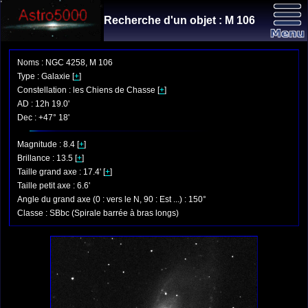
Recherche d'un objet : M 106
Noms : NGC 4258, M 106
Type : Galaxie [
+
]
Constellation : les Chiens de Chasse [
+
]
AD : 12h 19.0'
Dec : +47° 18'
Magnitude : 8.4 [
+
]
Brillance : 13.5 [
+
]
Taille grand axe : 17.4' [
+
]
Taille petit axe : 6.6'
Angle du grand axe (0 : vers le N, 90 : Est ...) : 150°
Classe : SBbc (Spirale barrée à bras longs)