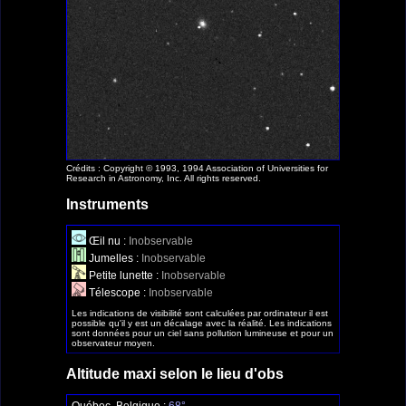
Crédits : Copyright © 1993, 1994 Association of Universities for
Research in Astronomy, Inc. All rights reserved.
Instruments
Œil nu :
Inobservable
Jumelles :
Inobservable
Petite lunette :
Inobservable
Télescope :
Inobservable
Les indications de visibilité sont calculées par ordinateur il est
possible qu'il y est un décalage avec la réalité. Les indications
sont données pour un ciel sans pollution lumineuse et pour un
observateur moyen.
Altitude maxi selon le lieu d'obs