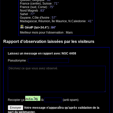
Québec, Belgique :
68°
France (centre), Suisse :
71°
France (sud, Corse) :
75°
Nord Magreb :
83°
Sahel :
77°
Guyane, Côte d'Ivoire :
57°
Madagascar, Réunion, île Maurice, N.Caledonie :
41°
GéoIP (lat=34.4°) :
84°
Meilleur mois pour l'observation :
Mars
Rapport d'observation laissées par les visiteurs
Laissez un message en rapport avec NGC 4408
Pseudonyme :
Recopier ça
là
(anti-spam).
Votre message n'apparaîtra qu'après validation de la
part du webmaster.