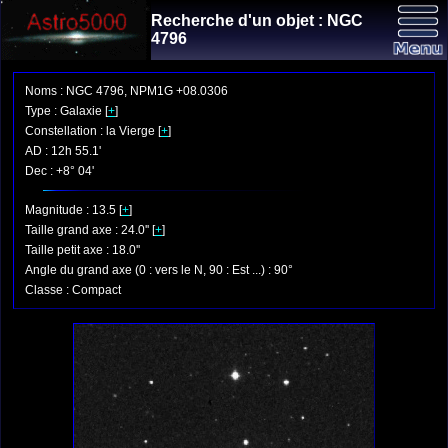
Recherche d'un objet : NGC
4796
Noms : NGC 4796, NPM1G +08.0306
Type : Galaxie [
+
]
Constellation : la Vierge [
+
]
AD : 12h 55.1'
Dec : +8° 04'
Magnitude : 13.5 [
+
]
Taille grand axe : 24.0'' [
+
]
Taille petit axe : 18.0''
Angle du grand axe (0 : vers le N, 90 : Est ...) : 90°
Classe : Compact