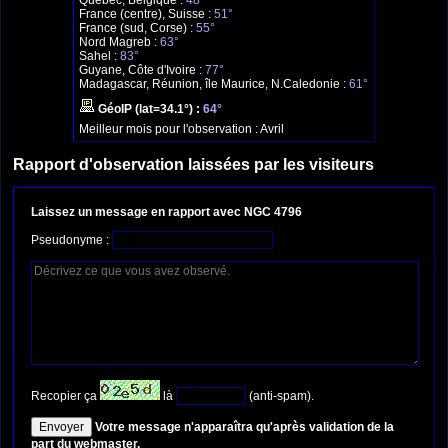
Québec, Belgique :
48°
France (centre), Suisse :
51°
France (sud, Corse) :
55°
Nord Magreb :
63°
Sahel :
83°
Guyane, Côte d'Ivoire :
77°
Madagascar, Réunion, île Maurice, N.Caledonie :
61°
GéoIP (lat=34.1°) :
64°
Meilleur mois pour l'observation :
Avril
Rapport d'observation laissées par les visiteurs
Laissez un message en rapport avec NGC 4796
Pseudonyme :
Recopier ça
là
(anti-spam).
Votre message n'apparaîtra qu'après validation de la
part du webmaster.