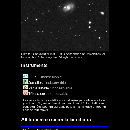
Crédits : Copyright © 1993, 1994 Association of Universities for
Research in Astronomy, Inc. All rights reserved.
Instruments
Œil nu :
Inobservable
Jumelles :
Inobservable
Petite lunette :
Inobservable
Télescope :
Inobservable
Les indications de visibilité sont calculées par ordinateur il est
possible qu'il y est un décalage avec la réalité. Les indications
sont données pour un ciel sans pollution lumineuse et pour un
observateur moyen.
Altitude maxi selon le lieu d'obs