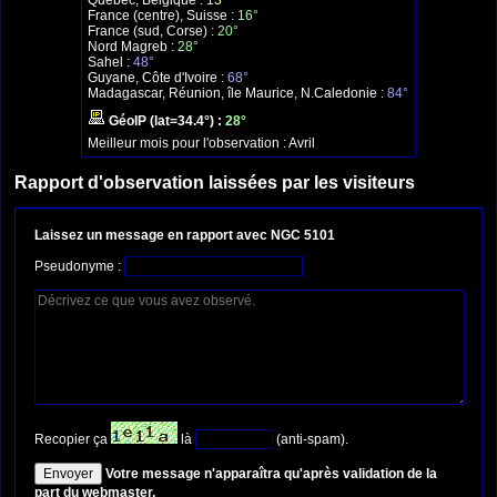
Québec, Belgique :
13°
France (centre), Suisse :
16°
France (sud, Corse) :
20°
Nord Magreb :
28°
Sahel :
48°
Guyane, Côte d'Ivoire :
68°
Madagascar, Réunion, île Maurice, N.Caledonie :
84°
GéoIP (lat=34.4°) :
28°
Meilleur mois pour l'observation :
Avril
Rapport d'observation laissées par les visiteurs
Laissez un message en rapport avec NGC 5101
Pseudonyme :
Recopier ça
là
(anti-spam).
Votre message n'apparaîtra qu'après validation de la
part du webmaster.