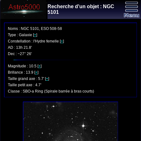
Recherche d'un objet : NGC
5101
Noms : NGC 5101, ESO 508-58
Type : Galaxie [
+
]
Constellation : l'Hydre femelle [
+
]
AD : 13h 21.8'
Dec : −27° 26'
Magnitude : 10.5 [
+
]
Brillance : 13.9 [
+
]
Taille grand axe : 5.7' [
+
]
Taille petit axe : 4.7'
Classe : SBO-a Ring (Spirale barrée à bras courts)