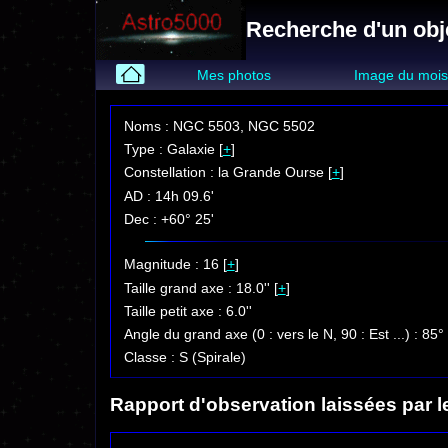
Recherche d'un obj
Mes photos
Image du moi
Noms : NGC 5503, NGC 5502
Type : Galaxie [
+
]
Constellation : la Grande Ourse [
+
]
AD : 14h 09.6'
Dec : +60° 25'
Magnitude : 16 [
+
]
Taille grand axe : 18.0'' [
+
]
Taille petit axe : 6.0''
Angle du grand axe (0 : vers le N, 90 : Est ...) : 85°
Classe : S (Spirale)
Rapport d'observation laissées par l