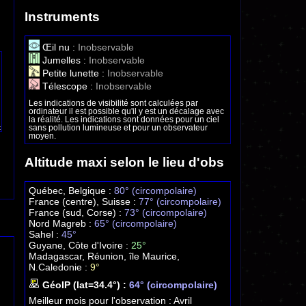
Instruments
Œil nu :
Inobservable
Jumelles :
Inobservable
Petite lunette :
Inobservable
Télescope :
Inobservable
Les indications de visibilité sont calculées par
ordinateur il est possible qu'il y est un décalage avec
la réalité. Les indications sont données pour un ciel
sans pollution lumineuse et pour un observateur
moyen.
Altitude maxi selon le lieu d'obs
Québec, Belgique :
80° (circompolaire)
France (centre), Suisse :
77° (circompolaire)
France (sud, Corse) :
73° (circompolaire)
Nord Magreb :
65° (circompolaire)
Sahel :
45°
Guyane, Côte d'Ivoire :
25°
Madagascar, Réunion, île Maurice,
N.Caledonie :
9°
GéoIP (lat=34.4°) :
64° (circompolaire)
Meilleur mois pour l'observation :
Avril