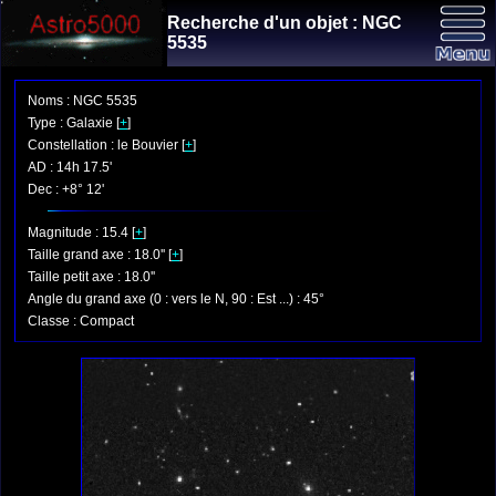
Recherche d'un objet : NGC
5535
Noms : NGC 5535
Type : Galaxie [
+
]
Constellation : le Bouvier [
+
]
AD : 14h 17.5'
Dec : +8° 12'
Magnitude : 15.4 [
+
]
Taille grand axe : 18.0'' [
+
]
Taille petit axe : 18.0''
Angle du grand axe (0 : vers le N, 90 : Est ...) : 45°
Classe : Compact