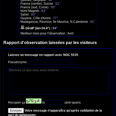
Québec, Belgique :
48°
France (centre), Suisse :
51°
France (sud, Corse) :
55°
Nord Magreb :
63°
Sahel :
83°
Guyane, Côte d'Ivoire :
77°
Madagascar, Réunion, île Maurice, N.Caledonie :
61°
GéoIP (lat=34.4°) :
64°
Meilleur mois pour l'observation :
Avril
Rapport d'observation laissées par les visiteurs
Laissez un message en rapport avec NGC 5535
Pseudonyme :
Recopier ça
là
(anti-spam).
Votre message n'apparaîtra qu'après validation de la
part du webmaster.