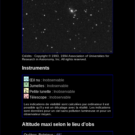
Crédits : Copyright © 1993, 1994 Association of Universities for
Research in Astronomy, Inc. All rights reserved.
Instruments
Œil nu :
Inobservable
Jumelles :
Inobservable
Petite lunette :
Inobservable
Télescope :
Inobservable
Les indications de visibilité sont calculées par ordinateur il est
possible qu'il y est un décalage avec la réalité. Les indications
sont données pour un ciel sans pollution lumineuse et pour un
observateur moyen.
Altitude maxi selon le lieu d'obs