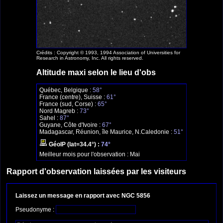
Crédits : Copyright © 1993, 1994 Association of Universities for
Research in Astronomy, Inc. All rights reserved.
Altitude maxi selon le lieu d'obs
Québec, Belgique :
58°
France (centre), Suisse :
61°
France (sud, Corse) :
65°
Nord Magreb :
73°
Sahel :
87°
Guyane, Côte d'Ivoire :
67°
Madagascar, Réunion, île Maurice, N.Caledonie :
51°
GéoIP (lat=34.4°) :
74°
Meilleur mois pour l'observation :
Mai
Rapport d'observation laissées par les visiteurs
Laissez un message en rapport avec NGC 5856
Pseudonyme :