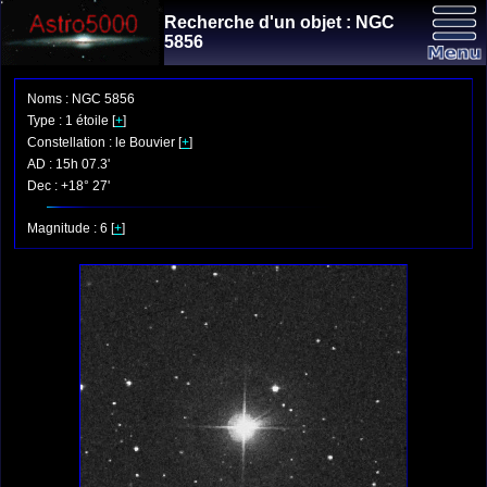
Recherche d'un objet : NGC
5856
Noms : NGC 5856
Type : 1 étoile [
+
]
Constellation : le Bouvier [
+
]
AD : 15h 07.3'
Dec : +18° 27'
Magnitude : 6 [
+
]