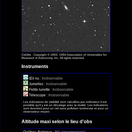
Crédits : Copyright © 1993, 1994 Association of Universities for
Research in Astronomy, Inc. All rights reserved.
Instruments
Œil nu :
Inobservable
Jumelles :
Inobservable
Petite lunette :
Inobservable
Télescope :
Inobservable
Les indications de visibilité sont calculées par ordinateur il est
possible qu'il y est un décalage avec la réalité. Les indications
sont données pour un ciel sans pollution lumineuse et pour un
observateur moyen.
Altitude maxi selon le lieu d'obs