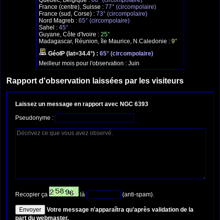
Québec, Belgique :
80° (circompolaire)
France (centre), Suisse :
77° (circompolaire)
France (sud, Corse) :
73° (circompolaire)
Nord Magreb :
65° (circompolaire)
Sahel :
45°
Guyane, Côte d'Ivoire :
25°
Madagascar, Réunion, île Maurice, N.Caledonie :
9°
GéoIP (lat=34.4°) :
65° (circompolaire)
Meilleur mois pour l'observation :
Juin
Rapport d'observation laissées par les visiteurs
Laissez un message en rapport avec NGC 6393
Pseudonyme :
Recopier ça
là
(anti-spam).
Votre message n'apparaîtra qu'après validation de la
part du webmaster.