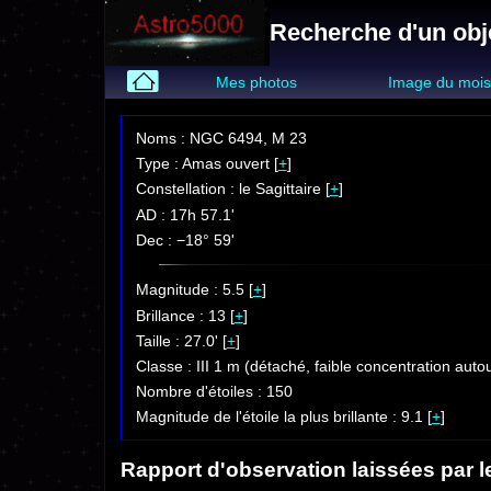
Recherche d'un obje
Mes photos
Image du moi
Noms : NGC 6494, M 23
Type : Amas ouvert [
+
]
Constellation : le Sagittaire [
+
]
AD : 17h 57.1'
Dec : −18° 59'
Magnitude : 5.5 [
+
]
Brillance : 13 [
+
]
Taille : 27.0' [
+
]
Classe : III 1 m (détaché, faible concentration auto
Nombre d'étoiles : 150
Magnitude de l'étoile la plus brillante : 9.1 [
+
]
Rapport d'observation laissées par l