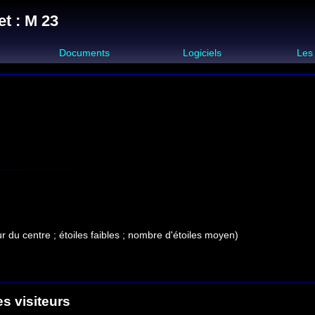
t : M 23
s
Documents
Logiciels
Les
ur du centre ; étoiles faibles ; nombre d'étoiles moyen)
es visiteurs