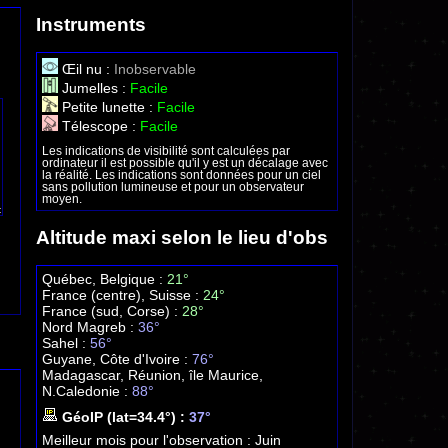
Instruments
Œil nu :
Inobservable
Jumelles :
Facile
Petite lunette :
Facile
Télescope :
Facile
Les indications de visibilité sont calculées par
ordinateur il est possible qu'il y est un décalage avec
la réalité. Les indications sont données pour un ciel
sans pollution lumineuse et pour un observateur
moyen.
Altitude maxi selon le lieu d'obs
Québec, Belgique :
21°
France (centre), Suisse :
24°
France (sud, Corse) :
28°
Nord Magreb :
36°
Sahel :
56°
Guyane, Côte d'Ivoire :
76°
Madagascar, Réunion, île Maurice,
N.Caledonie :
88°
GéoIP (lat=34.4°) :
37°
Meilleur mois pour l'observation :
Juin