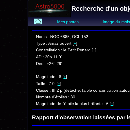
Recherche d'un obj
Mes photos
Image du moi
Noms : NGC 6885, OCL 152
Type : Amas ouvert [
+
]
Constellation : le Petit Renard [
+
]
AD : 20h 11.9'
Dec : +26° 29'
Magnitude : 8 [
+
]
Taille : 7.0' [
+
]
Classe : III 2 p (détaché, faible concentration autou
Nombre d'étoiles : 30
Magnitude de l'étoile la plus brillante : 6 [
+
]
Rapport d'observation laissées par l