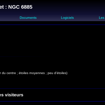
et : NGC 6885
s
Documents
Logiciels
Les
r du centre ; étoiles moyennes ; peu d'étoiles)
es visiteurs