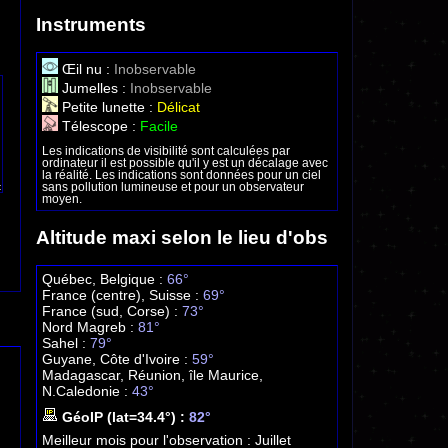
Instruments
Œil nu :
Inobservable
Jumelles :
Inobservable
Petite lunette :
Délicat
Télescope :
Facile
Les indications de visibilité sont calculées par
ordinateur il est possible qu'il y est un décalage avec
la réalité. Les indications sont données pour un ciel
sans pollution lumineuse et pour un observateur
moyen.
Altitude maxi selon le lieu d'obs
Québec, Belgique :
66°
France (centre), Suisse :
69°
France (sud, Corse) :
73°
Nord Magreb :
81°
Sahel :
79°
Guyane, Côte d'Ivoire :
59°
Madagascar, Réunion, île Maurice,
N.Caledonie :
43°
GéoIP (lat=34.4°) :
82°
Meilleur mois pour l'observation :
Juillet