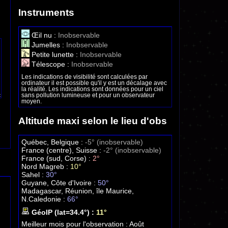
Instruments
Œil nu :
Inobservable
Jumelles :
Inobservable
Petite lunette :
Inobservable
Télescope :
Inobservable
Les indications de visibilité sont calculées par
ordinateur il est possible qu'il y est un décalage avec
la réalité. Les indications sont données pour un ciel
sans pollution lumineuse et pour un observateur
moyen.
Altitude maxi selon le lieu d'obs
Québec, Belgique :
-5° (inobservable)
France (centre), Suisse :
-2° (inobservable)
France (sud, Corse) :
2°
Nord Magreb :
10°
Sahel :
30°
Guyane, Côte d'Ivoire :
50°
Madagascar, Réunion, île Maurice,
N.Caledonie :
66°
GéoIP (lat=34.4°) :
11°
Meilleur mois pour l'observation :
Août