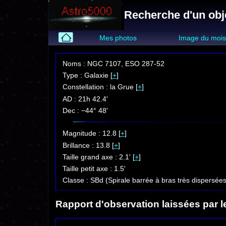
Recherche d'un obj
Mes photos
Image du moi
Noms : NGC 7107, ESO 287-52
Type : Galaxie [
+
]
Constellation : la Grue [
+
]
AD : 21h 42.4'
Dec : −44° 48'
Magnitude : 12.8 [
+
]
Brillance : 13.8 [
+
]
Taille grand axe : 2.1' [
+
]
Taille petit axe : 1.5'
Classe : SBd (Spirale barrée à bras très dispersées
Rapport d'observation laissées par l