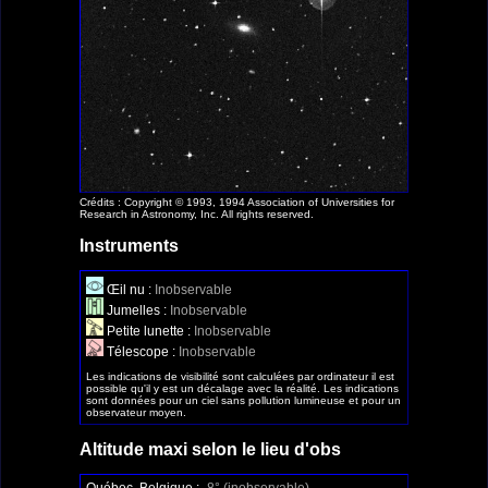
Crédits : Copyright © 1993, 1994 Association of Universities for
Research in Astronomy, Inc. All rights reserved.
Instruments
Œil nu :
Inobservable
Jumelles :
Inobservable
Petite lunette :
Inobservable
Télescope :
Inobservable
Les indications de visibilité sont calculées par ordinateur il est
possible qu'il y est un décalage avec la réalité. Les indications
sont données pour un ciel sans pollution lumineuse et pour un
observateur moyen.
Altitude maxi selon le lieu d'obs