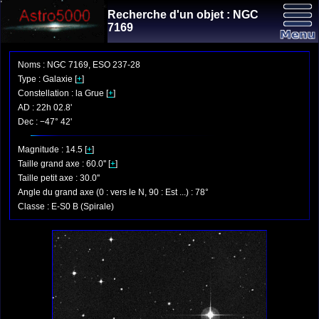
Recherche d'un objet : NGC
7169
Noms : NGC 7169, ESO 237-28
Type : Galaxie [
+
]
Constellation : la Grue [
+
]
AD : 22h 02.8'
Dec : −47° 42'
Magnitude : 14.5 [
+
]
Taille grand axe : 60.0'' [
+
]
Taille petit axe : 30.0''
Angle du grand axe (0 : vers le N, 90 : Est ...) : 78°
Classe : E-S0 B (Spirale)