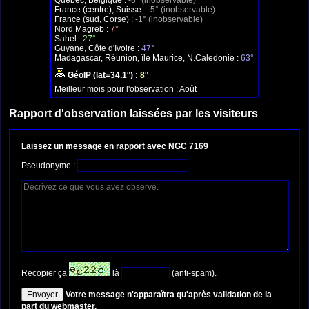
Québec, Belgique :
-8° (inobservable)
France (centre), Suisse :
-5° (inobservable)
France (sud, Corse) :
-1° (inobservable)
Nord Magreb :
7°
Sahel :
27°
Guyane, Côte d'Ivoire :
47°
Madagascar, Réunion, île Maurice, N.Caledonie :
63°
GéoIP (lat=34.1°) :
8°
Meilleur mois pour l'observation :
Août
Rapport d'observation laissées par les visiteurs
Laissez un message en rapport avec NGC 7169
Pseudonyme :
Recopier ça
là
(anti-spam).
Votre message n'apparaîtra qu'après validation de la
part du webmaster.