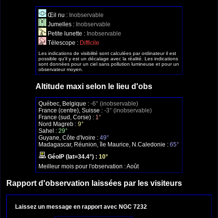
Œil nu :
Inobservable
Jumelles :
Inobservable
Petite lunette :
Inobservable
Télescope :
Difficile
Les indications de visibilité sont calculées par ordinateur il est
possible qu'il y est un décalage avec la réalité. Les indications
sont données pour un ciel sans pollution lumineuse et pour un
observateur moyen.
Altitude maxi selon le lieu d'obs
Québec, Belgique :
-6° (inobservable)
France (centre), Suisse :
-3° (inobservable)
France (sud, Corse) :
1°
Nord Magreb :
9°
Sahel :
29°
Guyane, Côte d'Ivoire :
49°
Madagascar, Réunion, île Maurice, N.Caledonie :
65°
GéoIP (lat=34.4°) :
10°
Meilleur mois pour l'observation :
Août
Rapport d'observation laissées par les visiteurs
Laissez un message en rapport avec NGC 7232