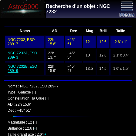
Recherche d'un objet : NGC
7232
Noms
AD
Dec
Mag
Brill
Taille
NGC 7232, ESO
22h
−45°
12
12.6
2.6' x 1'
289- 7
15.6'
51'
NGC 7232A, ESO
22h
−45°
13
12.6
2.1' x 0.4'
289- 3
13.7'
54'
NGC 7232B, ESO
22h
−45°
13.5
14.5
1.6' x 1.5'
289- 9
15.9'
47'
Noms : NGC 7232, ESO 289- 7
Type : Galaxie [
+
]
Constellation : la Grue [
+
]
AD : 22h 15.6'
Dec : −45° 51'
Magnitude : 12 [
+
]
Brillance : 12.6 [
+
]
Taille grand axe : 2.6' [
+
]