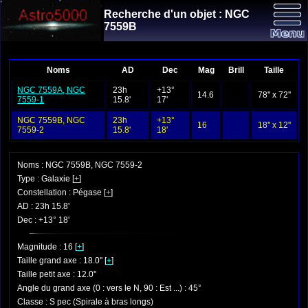
Recherche d'un objet : NGC
7559B
Noms
AD
Dec
Mag
Brill
Taille
NGC 7559A, NGC
23h
+13°
14.6
78'' x 72''
7559-1
15.8'
17'
NGC 7559B, NGC
23h
+13°
16
18'' x 12''
7559-2
15.8'
18'
Noms : NGC 7559B, NGC 7559-2
Type : Galaxie [
+
]
Constellation : Pégase [
+
]
AD : 23h 15.8'
Dec : +13° 18'
Magnitude : 16 [
+
]
Taille grand axe : 18.0'' [
+
]
Taille petit axe : 12.0''
Angle du grand axe (0 : vers le N, 90 : Est ...) : 45°
Classe : S pec (Spirale à bras longs)