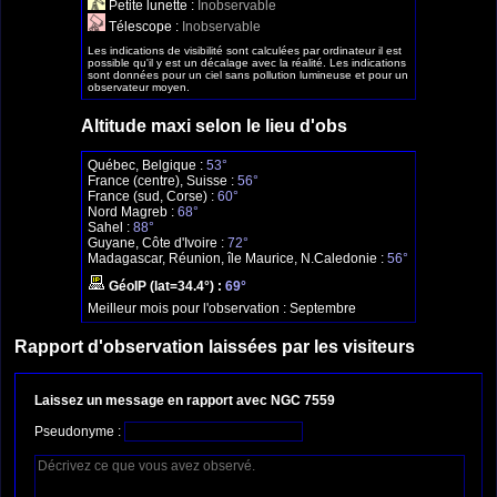
Petite lunette :
Inobservable
Télescope :
Inobservable
Les indications de visibilité sont calculées par ordinateur il est
possible qu'il y est un décalage avec la réalité. Les indications
sont données pour un ciel sans pollution lumineuse et pour un
observateur moyen.
Altitude maxi selon le lieu d'obs
Québec, Belgique :
53°
France (centre), Suisse :
56°
France (sud, Corse) :
60°
Nord Magreb :
68°
Sahel :
88°
Guyane, Côte d'Ivoire :
72°
Madagascar, Réunion, île Maurice, N.Caledonie :
56°
GéoIP (lat=34.4°) :
69°
Meilleur mois pour l'observation :
Septembre
Rapport d'observation laissées par les visiteurs
Laissez un message en rapport avec NGC 7559
Pseudonyme :