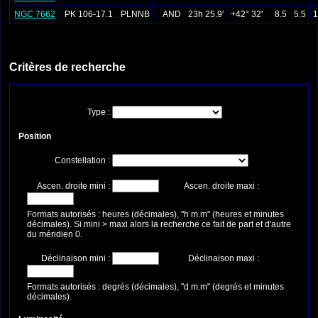
NGC 7662
PK 106-17.1
PLNNB
AND
23h 25.9'
+42° 32'
8.5
5.5
1
Critères de recherche
Type :
Position
Constellation :
Ascen. droite mini :
Ascen. droite maxi :
Formats autorisés : heures (décimales), "h m.m" (heures et minutes
décimales). Si mini > maxi alors la recherche ce fait de part et d'autre
du méridien 0.
Déclinaison mini :
Déclinaison maxi :
Formats autorisés : degrés (décimales), "d m.m" (degrés et minutes
décimales).