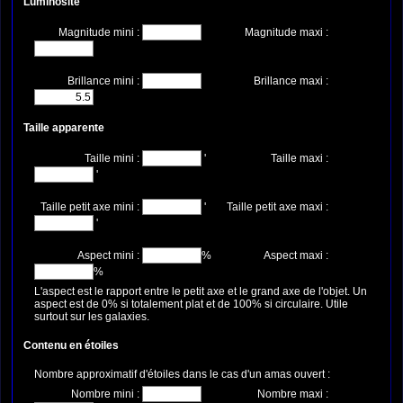
Luminosité
Magnitude mini :
Magnitude maxi :
Brillance mini :
Brillance maxi :
Taille apparente
Taille mini :
'
Taille maxi :
'
Taille petit axe mini :
'
Taille petit axe maxi :
'
Aspect mini :
%
Aspect maxi :
%
L'aspect est le rapport entre le petit axe et le grand axe de l'objet. Un
aspect est de 0% si totalement plat et de 100% si circulaire. Utile
surtout sur les galaxies.
Contenu en étoiles
Nombre approximatif d'étoiles dans le cas d'un amas ouvert :
Nombre mini :
Nombre maxi :