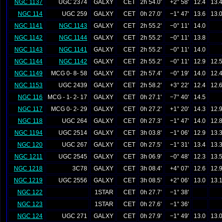
NGC 1137
UGC 2374
GALXY
CET
2h 54.0'
+2° 58'
12.4
13.
NGC 114
UGC 259
GALXY
CET
0h 27.0'
−1° 47'
13.6
13.
NGC 1141
NGC 1143
GALXY
CET
2h 55.2'
−0° 11'
14.0
NGC 1142
NGC 1144
GALXY
CET
2h 55.2'
−0° 11'
13.8
NGC 1143
NGC 1141
GALXY
CET
2h 55.2'
−0° 11'
14.0
NGC 1144
NGC 1142
GALXY
CET
2h 55.2'
−0° 11'
12.9
12.
NGC 1149
MCG 0- 8- 58
GALXY
CET
2h 57.4'
−0° 19'
14.0
12.
NGC 1153
UGC 2439
GALXY
CET
2h 58.2'
+3° 22'
12.4
12.
NGC 116
MCG - 1- 2- 17
GALXY
CET
0h 27.1'
−7° 40'
14.5
NGC 117
MCG 0- 2- 29
GALXY
CET
0h 27.2'
+1° 20'
14.3
12.
NGC 118
UGC 264
GALXY
CET
0h 27.3'
−1° 47'
14.0
12.
NGC 1194
UGC 2514
GALXY
CET
3h 03.8'
−1° 06'
12.9
13.
NGC 120
UGC 267
GALXY
CET
0h 27.5'
−1° 31'
13.4
13.
NGC 1211
UGC 2545
GALXY
CET
3h 06.9'
−0° 48'
12.3
13.
NGC 1218
3C78
GALXY
CET
3h 08.4'
+4° 07'
12.6
12.
NGC 1219
UGC 2556
GALXY
CET
3h 08.5'
+2° 06'
13.0
13.
NGC 122
1STAR
CET
0h 27.7'
−1° 38'
NGC 123
1STAR
CET
0h 27.6'
−1° 36'
NGC 124
UGC 271
GALXY
CET
0h 27.9'
−1° 49'
13.0
13.