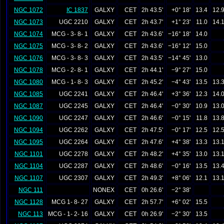
NGC 1072
IC 1837
GALXY
CET
2h 43.5'
+0° 18'
13.4
12.
NGC 1073
UGC 2210
GALXY
CET
2h 43.7'
+1° 23'
11.0
14.
NGC 1074
MCG - 3- 8- 1
GALXY
CET
2h 43.6'
−16° 18'
14.0
NGC 1075
MCG - 3- 8- 2
GALXY
CET
2h 43.6'
−16° 12'
15.0
NGC 1076
MCG - 3- 8- 3
GALXY
CET
2h 43.5'
−14° 45'
13.0
NGC 1078
MCG - 2- 8- 1
GALXY
CET
2h 44.1'
−9° 27'
15.0
NGC 1080
MCG - 1- 8- 3
GALXY
CET
2h 45.2'
−4° 43'
13.5
13.
NGC 1085
UGC 2241
GALXY
CET
2h 46.4'
+3° 36'
12.3
14.
NGC 1087
UGC 2245
GALXY
CET
2h 46.4'
−0° 30'
10.9
13.
NGC 1090
UGC 2247
GALXY
CET
2h 46.6'
−0° 15'
11.8
13.
NGC 1094
UGC 2262
GALXY
CET
2h 47.5'
−0° 17'
12.5
12.
NGC 1095
UGC 2264
GALXY
CET
2h 47.6'
+4° 38'
13.3
13.
NGC 1101
UGC 2278
GALXY
CET
2h 48.2'
+4° 35'
13.0
13.
NGC 1104
UGC 2287
GALXY
CET
2h 48.6'
−0° 16'
13.5
13.
NGC 1107
UGC 2307
GALXY
CET
2h 49.3'
+8° 06'
12.1
13.
NGC 111
NONEX
CET
0h 26.6'
−2° 38'
NGC 1128
MCG 1- 8- 27
GALXY
CET
2h 57.7'
+6° 02'
15.5
NGC 113
MCG - 1- 2- 16
GALXY
CET
0h 26.9'
−2° 30'
13.5