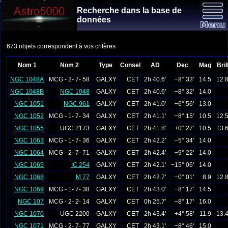
Recherche dans la base de
données
673 objets correspondent à vos critères
Nom 1
Nom 2
Type
Consel
AD
Dec
Mag
Bril
NGC 1048A
MCG - 2- 7- 58
GALXY
CET
2h 40.6'
−8° 33'
14.5
12.
NGC 1048B
NGC 1048
GALXY
CET
2h 40.6'
−8° 32'
14.0
NGC 1051
NGC 961
GALXY
CET
2h 41.0'
−6° 56'
13.0
NGC 1052
MCG - 1- 7- 34
GALXY
CET
2h 41.1'
−8° 15'
10.5
12.
NGC 1055
UGC 2173
GALXY
CET
2h 41.8'
+0° 27'
10.5
13.
NGC 1063
MCG - 1- 7- 36
GALXY
CET
2h 42.2'
−5° 34'
14.0
NGC 1064
MCG - 2- 7- 71
GALXY
CET
2h 42.4'
−9° 22'
14.0
NGC 1065
IC 254
GALXY
CET
2h 42.1'
−15° 06'
14.0
NGC 1068
M 77
GALXY
CET
2h 42.7'
−0° 01'
8.9
12.
NGC 1069
MCG - 1- 7- 38
GALXY
CET
2h 43.0'
−8° 17'
14.5
NGC 107
MCG - 2- 2- 14
GALXY
CET
0h 25.7'
−8° 17'
16.0
NGC 1070
UGC 2200
GALXY
CET
2h 43.4'
+4° 58'
11.9
13.
NGC 1071
MCG - 2- 7- 77
GALXY
CET
2h 43.1'
−8° 46'
15.0