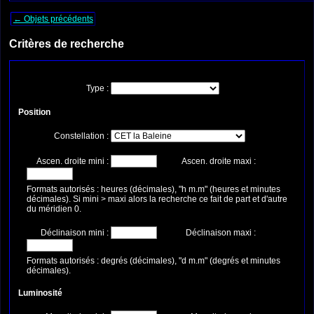
← Objets précédents
Critères de recherche
Type :
Position
Constellation :
Ascen. droite mini :
Ascen. droite maxi :
Formats autorisés : heures (décimales), "h m.m" (heures et minutes
décimales). Si mini > maxi alors la recherche ce fait de part et d'autre
du méridien 0.
Déclinaison mini :
Déclinaison maxi :
Formats autorisés : degrés (décimales), "d m.m" (degrés et minutes
décimales).
Luminosité