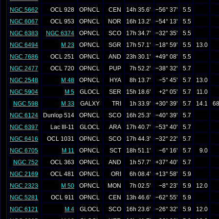
NGC 5662
OCL 928
OPNCL
CEN
14h 35.6'
−56° 37'
5.5
NGC 6067
OCL 953
OPNCL
NOR
16h 13.2'
−54° 13'
5.5
NGC 6383
NGC 6374
OPNCL
SCO
17h 34.7'
−32° 35'
5.5
NGC 6494
M 23
OPNCL
SGR
17h 57.1'
−18° 59'
5.5
13.0
NGC 7686
OCL 251
OPNCL
AND
23h 30.1'
+49° 08'
5.5
NGC 2477
OCL 720
OPNCL
PUP
7h 52.2'
−38° 32'
5.7
NGC 2548
M 48
OPNCL
HYA
8h 13.7'
−5° 45'
5.7
13.0
NGC 5904
M 5
GLOCL
SER
15h 18.6'
+2° 05'
5.7
11.0
NGC 598
M 33
GALXY
TRI
1h 33.9'
+30° 39'
5.7
14.1
68
NGC 6124
Dunlop 514
OPNCL
SCO
16h 25.3'
−40° 39'
5.7
NGC 6397
Lac III-11
GLOCL
ARA
17h 40.7'
−53° 40'
5.7
NGC 6416
OCL 1031
OPNCL
SCO
17h 44.3'
−32° 22'
5.7
NGC 6705
M 11
OPNCL
SCT
18h 51.1'
−6° 16'
5.7
9.0
NGC 752
OCL 363
OPNCL
AND
1h 57.7'
+37° 40'
5.7
NGC 2169
OCL 481
OPNCL
ORI
6h 08.4'
+13° 58'
5.9
NGC 2323
M 50
OPNCL
MON
7h 02.5'
−8° 23'
5.9
12.0
NGC 5281
OCL 911
OPNCL
CEN
13h 46.6'
−62° 55'
5.9
NGC 6121
M 4
GLOCL
SCO
16h 23.6'
−26° 32'
5.9
12.0