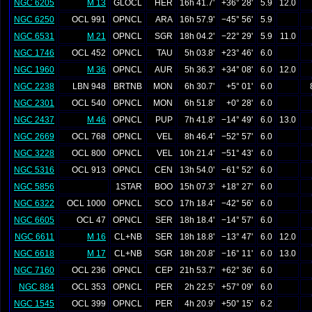
NGC 6205
M 13
GLOCL
HER
16h 41.7'
+36° 28'
5.9
12.0
NGC 6250
OCL 991
OPNCL
ARA
16h 57.9'
−45° 56'
5.9
NGC 6531
M 21
OPNCL
SGR
18h 04.2'
−22° 29'
5.9
11.0
NGC 1746
OCL 452
OPNCL
TAU
5h 03.8'
+23° 46'
6.0
NGC 1960
M 36
OPNCL
AUR
5h 36.3'
+34° 08'
6.0
12.0
NGC 2238
LBN 948
BRTNB
MON
6h 30.7'
+5° 01'
6.0
NGC 2301
OCL 540
OPNCL
MON
6h 51.8'
+0° 28'
6.0
NGC 2437
M 46
OPNCL
PUP
7h 41.8'
−14° 49'
6.0
13.0
NGC 2669
OCL 768
OPNCL
VEL
8h 46.4'
−52° 57'
6.0
NGC 3228
OCL 800
OPNCL
VEL
10h 21.4'
−51° 43'
6.0
NGC 5316
OCL 913
OPNCL
CEN
13h 54.0'
−61° 52'
6.0
NGC 5856
1STAR
BOO
15h 07.3'
+18° 27'
6.0
NGC 6322
OCL 1000
OPNCL
SCO
17h 18.4'
−42° 56'
6.0
NGC 6605
OCL 47
OPNCL
SER
18h 18.4'
−14° 57'
6.0
NGC 6611
M 16
CL+NB
SER
18h 18.8'
−13° 47'
6.0
12.0
NGC 6618
M 17
CL+NB
SGR
18h 20.8'
−16° 11'
6.0
13.0
NGC 7160
OCL 236
OPNCL
CEP
21h 53.7'
+62° 36'
6.0
NGC 884
OCL 353
OPNCL
PER
2h 22.5'
+57° 09'
6.0
NGC 1545
OCL 399
OPNCL
PER
4h 20.9'
+50° 15'
6.2