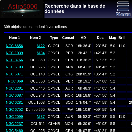
Recherche dans la base de
données
309 objets correspondent à vos critères
Nom 1
Nom 2
Type
Consel
AD
Dec
Mag
Brill
NGC 6656
M 22
GLOCL
SGR
18h 36.4'
−23° 54'
5.0
11.0
NGC 1039
M 34
OPNCL
PER
2h 42.1'
+42° 47'
5.2
NGC 3766
OCL 860
OPNCL
CEN
11h 36.2'
−61° 37'
5.2
NGC 6193
OCL 975
OPNCL
ARA
16h 41.3'
−48° 46'
5.2
NGC 6871
OCL 148
OPNCL
CYG
20h 05.9'
+35° 47'
5.2
NGC 869
OCL 350
OPNCL
PER
2h 19.1'
+57° 08'
5.2
NGC 2281
OCL 446
OPNCL
AUR
6h 48.3'
+41° 05'
5.4
NGC 6087
OCL 948
OPNCL
NOR
16h 18.8'
−57° 56'
5.4
NGC 6281
OCL 1003
OPNCL
SCO
17h 04.7'
−37° 59'
5.4
2
NGC 6752
Dunlop 295
GLOCL
PAV
19h 10.9'
−59° 59'
5.4
NGC 2099
M 37
OPNCL
AUR
5h 52.3'
+32° 33'
5.5
11.0
NGC 2237
OCL 511
CL+NB
MON
6h 30.9'
+5° 03'
5.5
NGC 5460
OCL 925
OPNCL
CEN
14h 07.5'
−48° 21'
5.5