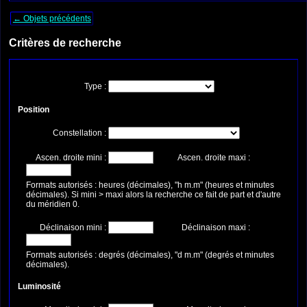
← Objets précédents
Critères de recherche
Type :
Position
Constellation :
Ascen. droite mini :
Ascen. droite maxi :
Formats autorisés : heures (décimales), "h m.m" (heures et minutes
décimales). Si mini > maxi alors la recherche ce fait de part et d'autre
du méridien 0.
Déclinaison mini :
Déclinaison maxi :
Formats autorisés : degrés (décimales), "d m.m" (degrés et minutes
décimales).
Luminosité