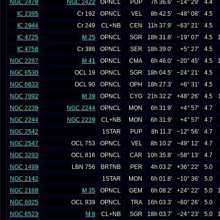
NGC 2478
NGC 2422
OPNCL
PUP
7h 36.6'
−14° 29'
4.4
IC 2395
Cr 192
OPNCL
VEL
8h 42.5'
−48° 08'
4.5
IC 2944
Cr 249
CL+NB
CEN
11h 37.9'
−63° 21'
4.5
IC 4725
M 25
OPNCL
SGR
18h 31.8'
−19° 07'
4.5
IC 4756
Cr 386
OPNCL
SER
18h 39.0'
+5° 27'
4.5
NGC 2287
M 41
OPNCL
CMA
6h 46.0'
−20° 45'
4.5
NGC 6530
OCL 19
OPNCL
SGR
18h 04.5'
−24° 21'
4.5
NGC 6633
OCL 90
OPNCL
OPH
18h 27.3'
+6° 31'
4.5
NGC 7092
M 39
OPNCL
CYG
21h 32.2'
+48° 26'
4.5
NGC 2239
NGC 2244
OPNCL
MON
6h 31.9'
+4° 57'
4.7
NGC 2244
NGC 2239
CL+NB
MON
6h 31.9'
+4° 57'
4.7
NGC 2542
1STAR
PUP
8h 11.3'
−12° 56'
4.7
NGC 2547
OCL 753
OPNCL
VEL
8h 10.2'
−49° 12'
4.7
NGC 3293
OCL 816
OPNCL
CAR
10h 35.8'
−58° 13'
4.7
NGC 1499
LBN 756
BRTNB
PER
4h 03.2'
+36° 22'
5.0
NGC 2142
1STAR
MON
6h 01.8'
−10° 36'
5.0
NGC 2168
M 35
OPNCL
GEM
6h 08.2'
+24° 22'
5.0
NGC 6025
OCL 939
OPNCL
TRA
16h 03.3'
−60° 26'
5.0
NGC 6523
M 8
CL+NB
SGR
18h 03.7'
−24° 23'
5.0