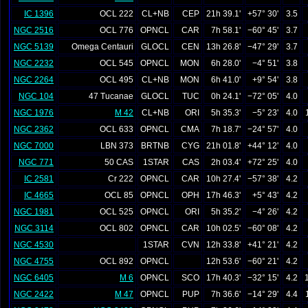
IC 1396
OCL 222
CL+NB
CEP
21h 39.1'
+57° 30'
3.5
NGC 2516
OCL 776
OPNCL
CAR
7h 58.1'
−60° 45'
3.7
NGC 5139
Omega Centauri
GLOCL
CEN
13h 26.8'
−47° 29'
3.7
NGC 2232
OCL 545
OPNCL
MON
6h 28.0'
−4° 51'
3.8
NGC 2264
OCL 495
CL+NB
MON
6h 41.0'
+9° 54'
3.8
NGC 104
47 Tucanae
GLOCL
TUC
0h 24.1'
−72° 05'
4.0
NGC 1976
M 42
CL+NB
ORI
5h 35.3'
−5° 23'
4.0
NGC 2362
OCL 633
OPNCL
CMA
7h 18.7'
−24° 57'
4.0
NGC 7000
LBN 373
BRTNB
CYG
21h 01.8'
+44° 12'
4.0
NGC 771
50 CAS
1STAR
CAS
2h 03.4'
+72° 25'
4.0
IC 2581
Cr 222
OPNCL
CAR
10h 27.4'
−57° 38'
4.2
IC 4665
OCL 85
OPNCL
OPH
17h 46.3'
+5° 43'
4.2
NGC 1981
OCL 525
OPNCL
ORI
5h 35.2'
−4° 26'
4.2
NGC 3114
OCL 802
OPNCL
CAR
10h 02.5'
−60° 08'
4.2
NGC 4530
1STAR
CVN
12h 33.8'
+41° 21'
4.2
NGC 4755
OCL 892
OPNCL
12h 53.6'
−60° 21'
4.2
NGC 6405
M 6
OPNCL
SCO
17h 40.3'
−32° 15'
4.2
NGC 2422
M 47
OPNCL
PUP
7h 36.6'
−14° 29'
4.4