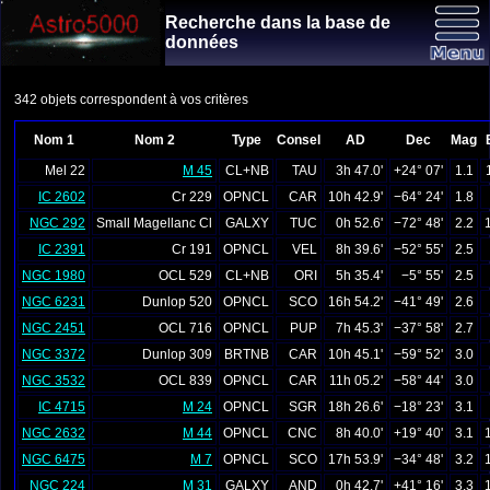
Recherche dans la base de
données
342 objets correspondent à vos critères
Nom 1
Nom 2
Type
Consel
AD
Dec
Mag
Mel 22
M 45
CL+NB
TAU
3h 47.0'
+24° 07'
1.1
IC 2602
Cr 229
OPNCL
CAR
10h 42.9'
−64° 24'
1.8
NGC 292
Small Magellanc Cl
GALXY
TUC
0h 52.6'
−72° 48'
2.2
IC 2391
Cr 191
OPNCL
VEL
8h 39.6'
−52° 55'
2.5
NGC 1980
OCL 529
CL+NB
ORI
5h 35.4'
−5° 55'
2.5
NGC 6231
Dunlop 520
OPNCL
SCO
16h 54.2'
−41° 49'
2.6
NGC 2451
OCL 716
OPNCL
PUP
7h 45.3'
−37° 58'
2.7
NGC 3372
Dunlop 309
BRTNB
CAR
10h 45.1'
−59° 52'
3.0
NGC 3532
OCL 839
OPNCL
CAR
11h 05.2'
−58° 44'
3.0
IC 4715
M 24
OPNCL
SGR
18h 26.6'
−18° 23'
3.1
NGC 2632
M 44
OPNCL
CNC
8h 40.0'
+19° 40'
3.1
NGC 6475
M 7
OPNCL
SCO
17h 53.9'
−34° 48'
3.2
NGC 224
M 31
GALXY
AND
0h 42.7'
+41° 16'
3.3