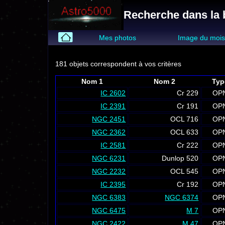
Recherche dans la
Mes photos
Image du moi
181 objets correspondent à vos critères
Nom 1
Nom 2
Typ
IC 2602
Cr 229
OP
IC 2391
Cr 191
OP
NGC 2451
OCL 716
OP
NGC 2362
OCL 633
OP
IC 2581
Cr 222
OP
NGC 6231
Dunlop 520
OP
NGC 2232
OCL 545
OP
IC 2395
Cr 192
OP
NGC 6383
NGC 6374
OP
NGC 6475
M 7
OP
NGC 2422
M 47
OP