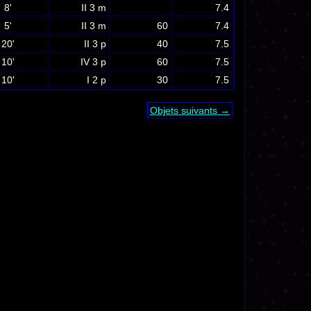
8'
II 3 m
7.4
5'
II 3 m
60
7.4
20'
II 3 p
40
7.5
10'
IV 3 p
60
7.5
10'
I 2 p
30
7.5
Objets suivants →