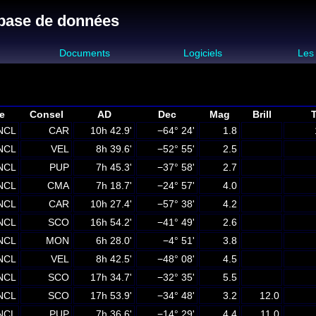
 base de données
s
Documents
Logiciels
Les
e
Consel
AD
Dec
Mag
Brill
T
NCL
CAR
10h 42.9'
−64° 24'
1.8
NCL
VEL
8h 39.6'
−52° 55'
2.5
NCL
PUP
7h 45.3'
−37° 58'
2.7
NCL
CMA
7h 18.7'
−24° 57'
4.0
NCL
CAR
10h 27.4'
−57° 38'
4.2
NCL
SCO
16h 54.2'
−41° 49'
2.6
NCL
MON
6h 28.0'
−4° 51'
3.8
NCL
VEL
8h 42.5'
−48° 08'
4.5
NCL
SCO
17h 34.7'
−32° 35'
5.5
NCL
SCO
17h 53.9'
−34° 48'
3.2
12.0
NCL
PUP
7h 36.6'
−14° 29'
4.4
11.0