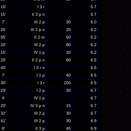
10'
I 3 r
5.7
15'
II 3 p n
5.7
7'
III 2 p
30
6.0
25'
III 2 p n
20
6.2
95'
II 2 m
50
6.2
20'
III 2 p
80
6.2
15'
IV 1 p
20
6.2
20'
II 2 p n
80
6.5
40'
I 3 r n
6.5
7'
I 1 p
40
6.5
30'
I 3 r
200
6.5
29'
I 2 p
30
6.7
4'
IV 1 p
6.7
20'
IV 3 p n
15
6.7
32'
III 2 p
30
6.7
41'
III 2 p
30
6.9
8'
II 3 p
45
6.9