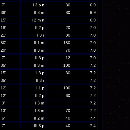
7'
I 3 p n
30
6.9
38'
II 3 m
80
6.9
15'
II 2 m n
6.9
18'
II 2 p
20
7.0
21'
I 3 r
80
7.0
50'
II 1 m
150
7.0
29'
II 3 m
70
7.0
7'
II 3 p
12
7.0
35'
II 3 m
100
7.2
15'
I 3 p
30
7.2
35'
II 3 r
7.2
12'
I 1 p
100
7.2
12'
II 2 p
60
7.2
9'
I 3 m
7.2
13'
I 3 m
70
7.2
6'
II 2 m
40
7.4
7'
III 3 p
40
7.4