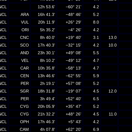
NCL
12h 53.6'
−60° 21'
4.2
NCL
ARA
16h 41.3'
−48° 46'
5.2
NCL
VUL
20h 11.9'
+26° 29'
8.0
NCL
ORI
5h 35.2'
−4° 26'
4.2
NCL
CNC
8h 40.0'
+19° 40'
3.1
13.0
NCL
SCO
17h 40.3'
−32° 15'
4.2
10.0
NCL
AND
23h 30.1'
+49° 08'
5.5
NCL
VEL
8h 10.2'
−49° 12'
4.7
NCL
CAR
10h 35.8'
−58° 13'
4.7
NCL
CEN
13h 46.6'
−62° 55'
5.9
NCL
PER
2h 19.1'
+57° 08'
5.2
NCL
SGR
18h 31.8'
−19° 07'
4.5
12.0
NCL
PER
3h 49.4'
+52° 40'
6.5
NCL
CYG
20h 05.9'
+35° 47'
5.2
NCL
CYG
21h 32.2'
+48° 26'
4.5
11.0
NCL
OPH
17h 46.3'
+5° 43'
4.2
NCL
CAM
4h 07.8'
+62° 20'
6.9