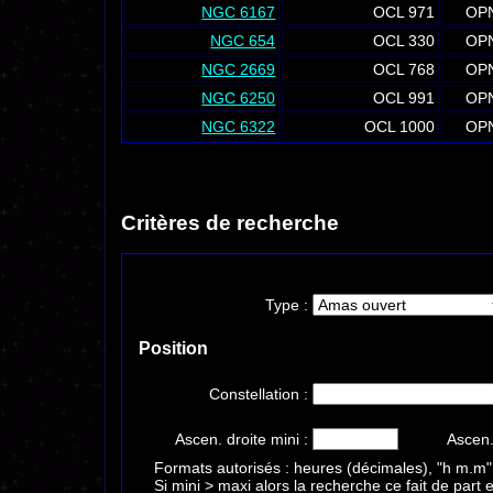
NGC 6167
OCL 971
OP
NGC 654
OCL 330
OP
NGC 2669
OCL 768
OP
NGC 6250
OCL 991
OP
NGC 6322
OCL 1000
OP
Critères de recherche
Type :
Position
Constellation :
Ascen. droite mini :
Ascen.
Formats autorisés : heures (décimales), "h m.m"
Si mini > maxi alors la recherche ce fait de part 