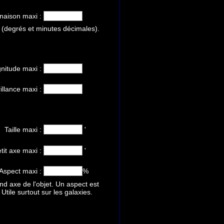
inaison maxi :
 (degrés et minutes décimales).
nitude maxi :
illance maxi :
Taille maxi :
'
etit axe maxi :
'
Aspect maxi :
%
and axe de l'objet. Un aspect est
Utile surtout sur les galaxies.