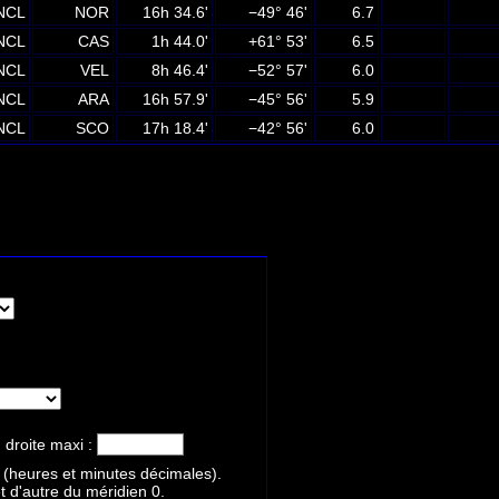
NCL
NOR
16h 34.6'
−49° 46'
6.7
NCL
CAS
1h 44.0'
+61° 53'
6.5
NCL
VEL
8h 46.4'
−52° 57'
6.0
NCL
ARA
16h 57.9'
−45° 56'
5.9
NCL
SCO
17h 18.4'
−42° 56'
6.0
 droite maxi :
 (heures et minutes décimales).
et d'autre du méridien 0.