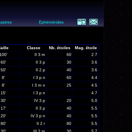
 astres
Ephémérides
aille
Classe
Nb. étoiles
Mag. étoile
100'
II 3 m
60
2.7
60'
II 3 p
30
3.6
50'
II 2 p
40
3.6
8'
I 3 p n
60
4.4
8'
I 3 m n
25
4.5
15'
I 3 p n
4.7
30'
IV 3 p
20
5.0
17'
II 3 p
40
5.5
20'
IV 3 p n
40
5.5
80'
II 2 r
80
5.5
30'
III 2 m
30
5.7