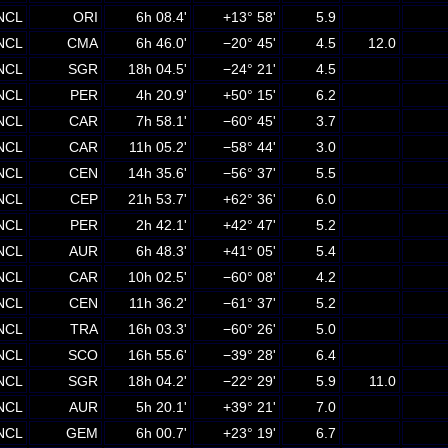
NCL
ORI
6h 08.4'
+13° 58'
5.9
NCL
CMA
6h 46.0'
−20° 45'
4.5
12.0
NCL
SGR
18h 04.5'
−24° 21'
4.5
NCL
PER
4h 20.9'
+50° 15'
6.2
NCL
CAR
7h 58.1'
−60° 45'
3.7
NCL
CAR
11h 05.2'
−58° 44'
3.0
NCL
CEN
14h 35.6'
−56° 37'
5.5
NCL
CEP
21h 53.7'
+62° 36'
6.0
NCL
PER
2h 42.1'
+42° 47'
5.2
NCL
AUR
6h 48.3'
+41° 05'
5.4
NCL
CAR
10h 02.5'
−60° 08'
4.2
NCL
CEN
11h 36.2'
−61° 37'
5.2
NCL
TRA
16h 03.3'
−60° 26'
5.0
NCL
SCO
16h 55.6'
−39° 28'
6.4
NCL
SGR
18h 04.2'
−22° 29'
5.9
11.0
NCL
AUR
5h 20.1'
+39° 21'
7.0
NCL
GEM
6h 00.7'
+23° 19'
6.7