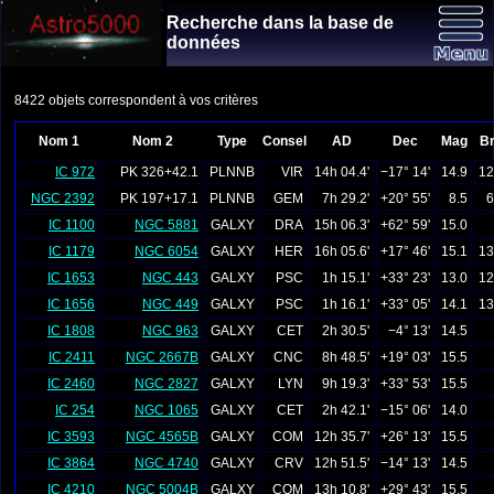
Recherche dans la base de
données
8422 objets correspondent à vos critères
Nom 1
Nom 2
Type
Consel
AD
Dec
Mag
Br
IC 972
PK 326+42.1
PLNNB
VIR
14h 04.4'
−17° 14'
14.9
12
NGC 2392
PK 197+17.1
PLNNB
GEM
7h 29.2'
+20° 55'
8.5
6
IC 1100
NGC 5881
GALXY
DRA
15h 06.3'
+62° 59'
15.0
IC 1179
NGC 6054
GALXY
HER
16h 05.6'
+17° 46'
15.1
13
IC 1653
NGC 443
GALXY
PSC
1h 15.1'
+33° 23'
13.0
12
IC 1656
NGC 449
GALXY
PSC
1h 16.1'
+33° 05'
14.1
13
IC 1808
NGC 963
GALXY
CET
2h 30.5'
−4° 13'
14.5
IC 2411
NGC 2667B
GALXY
CNC
8h 48.5'
+19° 03'
15.5
IC 2460
NGC 2827
GALXY
LYN
9h 19.3'
+33° 53'
15.5
IC 254
NGC 1065
GALXY
CET
2h 42.1'
−15° 06'
14.0
IC 3593
NGC 4565B
GALXY
COM
12h 35.7'
+26° 13'
15.5
IC 3864
NGC 4740
GALXY
CRV
12h 51.5'
−14° 13'
14.5
IC 4210
NGC 5004B
GALXY
COM
13h 10.8'
+29° 43'
15.5