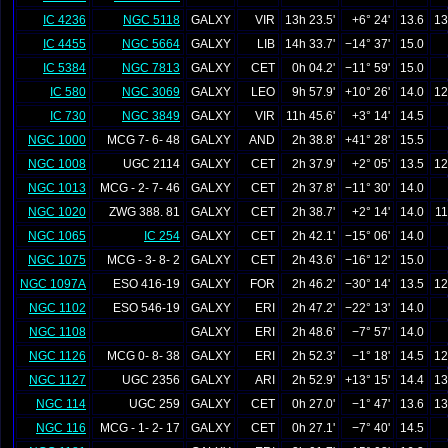
IC 4236
NGC 5118
GALXY
VIR
13h 23.5'
+6° 24'
13.6
13
IC 4455
NGC 5664
GALXY
LIB
14h 33.7'
−14° 37'
15.0
IC 5384
NGC 7813
GALXY
CET
0h 04.2'
−11° 59'
15.0
IC 580
NGC 3069
GALXY
LEO
9h 57.9'
+10° 26'
14.0
12
IC 730
NGC 3849
GALXY
VIR
11h 45.6'
+3° 14'
14.5
NGC 1000
MCG 7- 6- 48
GALXY
AND
2h 38.8'
+41° 28'
15.5
NGC 1008
UGC 2114
GALXY
CET
2h 37.9'
+2° 05'
13.5
12
NGC 1013
MCG - 2- 7- 46
GALXY
CET
2h 37.8'
−11° 30'
14.0
NGC 1020
ZWG 388. 81
GALXY
CET
2h 38.7'
+2° 14'
14.0
11
NGC 1065
IC 254
GALXY
CET
2h 42.1'
−15° 06'
14.0
NGC 1075
MCG - 3- 8- 2
GALXY
CET
2h 43.6'
−16° 12'
15.0
NGC 1097A
ESO 416-19
GALXY
FOR
2h 46.2'
−30° 14'
13.5
12
NGC 1102
ESO 546-19
GALXY
ERI
2h 47.2'
−22° 13'
14.0
NGC 1108
GALXY
ERI
2h 48.6'
−7° 57'
14.0
NGC 1126
MCG 0- 8- 38
GALXY
ERI
2h 52.3'
−1° 18'
14.5
12
NGC 1127
UGC 2356
GALXY
ARI
2h 52.9'
+13° 15'
14.4
13
NGC 114
UGC 259
GALXY
CET
0h 27.0'
−1° 47'
13.6
13
NGC 116
MCG - 1- 2- 17
GALXY
CET
0h 27.1'
−7° 40'
14.5