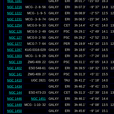
NGC 1181
GALXY
ERI
3h 01.7'
−15° 03'
16.3
NGC 1216
MCG - 2- 8- 56
GALXY
ERI
3h 07.3'
−9° 37'
14.8
12
NGC 1222
MCG - 1- 9- 5
GALXY
ERI
3h 08.9'
−2° 57'
12.5
12
NGC 1231
MCG - 3- 8- 74
GALXY
ERI
3h 06.5'
−15° 34'
14.5
NGC 1254
MCG 0- 9- 33
GALXY
CET
3h 14.4'
+2° 41'
14.0
13
NGC 126
MCG 0- 2- 49
GALXY
PSC
0h 29.1'
+2° 49'
14.1
13
NGC 127
MCG 0- 2- 50
GALXY
PSC
0h 29.2'
+2° 52'
15.3
NGC 1277
MCG 7- 7- 64
GALXY
PER
3h 19.9'
+41° 34'
13.5
12
NGC 1287
KUG 0316-029
GALXY
ERI
3h 18.6'
−2° 44'
14.5
NGC 1303
MCG - 1- 9- 29
GALXY
ERI
3h 20.7'
−7° 24'
15.0
NGC 139
ZWG 409. 22
GALXY
PSC
0h 31.1'
+5° 05'
14.3
13
NGC 1402
ESO 548-61
GALXY
ERI
3h 39.5'
−18° 32'
13.5
12
NGC 141
ZWG 409. 27
GALXY
PSC
0h 31.3'
+5° 11'
15.5
NGC 1410
UGC 2821
GALXY
TAU
3h 41.2'
−1° 18'
14.0
NGC 1434
GALXY
ERI
3h 46.2'
−9° 41'
15.5
NGC 144
ESO 473-23
GALXY
CET
0h 31.3'
−22° 39'
13.6
13
NGC 1446
NGC 1451
GALXY
ERI
3h 46.1'
−4° 04'
14.4
NGC 1449
MCG - 1-10- 32
GALXY
ERI
3h 46.1'
−4° 08'
13.5
12
NGC 1450
GALXY
ERI
3h 45.6'
−9° 14'
15.1