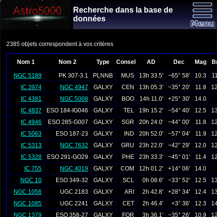
Recherche dans la base de
données
2385 objets correspondent à vos critères
Nom 1
Nom 2
Type
Consel
AD
Dec
Mag
Br
NGC 5189
PK 307-3.1
PLNNB
MUS
13h 33.5'
−65° 58'
10.3
1
IC 3974
NGC 4947
GALXY
CEN
13h 05.3'
−35° 20'
11.8
12
IC 4381
NGC 5008
GALXY
BOO
14h 11.0'
+25° 30'
14.0
IC 4837
ESO 184-IG046
GALXY
TEL
19h 15.2'
−54° 40'
12.5
13
IC 4946
ESO 285-G007
GALXY
SGR
20h 24.0'
−44° 00'
11.8
12
IC 5063
ESO 187-23
GALXY
IND
20h 52.0'
−57° 04'
11.9
12
IC 5313
NGC 7632
GALXY
GRU
23h 22.0'
−42° 29'
12.0
12
IC 5328
ESO 291-GO29
GALXY
PHE
23h 33.3'
−45° 01'
11.4
12
IC 755
NGC 4019
GALXY
COM
12h 01.2'
+14° 06'
14.0
NGC 10
ESO 349-32
GALXY
SCL
0h 08.6'
−33° 52'
12.5
13
NGC 1056
UGC 2183
GALXY
ARI
2h 42.8'
+28° 34'
12.4
13
NGC 1085
UGC 2241
GALXY
CET
2h 46.4'
+3° 36'
12.3
14
NGC 1379
ESO 358-27
GALXY
FOR
3h 36.1'
−35° 26'
10.9
12