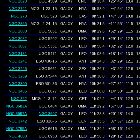
NGC 2623
UGC 4509
GALXY
CNC
8h 38.4'
+25° 45'
13.4
13
NGC 2721
MCG - 1-23- 15
GALXY
HYA
8h 58.9'
−4° 54'
12.5
NGC 278
UGC 528
GALXY
CAS
0h 52.1'
+47° 33'
10.8
12
NGC 2855
MCG - 2-24- 15
GALXY
HYA
9h 21.5'
−11° 55'
11.5
13
NGC 2880
UGC 5051
GALXY
UMA
9h 29.6'
+62° 29'
11.5
12
NGC 3032
UGC 5292
GALXY
LEO
9h 52.1'
+29° 14'
12.5
13
NGC 3067
UGC 5351
GALXY
LEO
9h 58.4'
+32° 22'
12.0
12
NGC 3131
UGC 5471
GALXY
LEO
10h 08.6'
+18° 14'
13.0
13
NGC 3241
ESO 436-16
GALXY
ANT
10h 24.3'
−32° 29'
12.1
13
NGC 3246
UGC 5661
GALXY
SEX
10h 26.7'
+3° 52'
12.6
13
NGC 3269
ESO 375-44
GALXY
ANT
10h 30.0'
−35° 13'
12.1
13
NGC 3309
ESO 501-36
GALXY
HYA
10h 36.6'
−27° 31'
11.5
12
NGC 3485
UGC 6077
GALXY
LEO
11h 00.0'
+14° 50'
11.8
13
NGC 352
MCG - 1- 3- 71
GALXY
CET
1h 02.2'
−4° 15'
12.5
13
NGC 3683A
UGC 6484
GALXY
UMA
11h 29.2'
+57° 08'
11.9
13
NGC 3697A
NGC 3697
GALXY
LEO
11h 28.8'
+20° 48'
14.0
NGC 3742
ESO 320- 6
GALXY
CEN
11h 35.5'
−37° 57'
12.0
13
NGC 3795A
UGC 6616
GALXY
UMA
11h 39.4'
+58° 16'
14.1
NGC 4008
UGC 6953
GALXY
LEO
11h 58.3'
+28° 12'
12.0
13